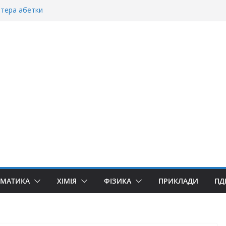
ітера абетки
танній»?
ворити “Велике дякую”?
якую» чи «Спасибі»?
уллівер»? Правила вживання літери «Ґ»
ЕМАТИКА
ХІМІЯ
ФІЗИКА
ПРИКЛАДИ
ПД