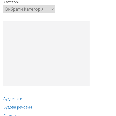
Категорії
Аудіокниги
Будова речовин
Геометрія