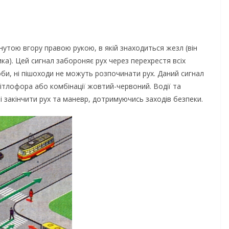
нутою вгору правою рукою, в якій знаходиться жезл (він
ка). Цей сигнал забороняє рух через перехрестя всіх
оби, ні пішоходи не можуть розпочинати рух. Даний сигнал
ітлофора або комбінації жовтий-червоний. Водії та
ні закінчити рух та маневр, дотримуючись заходів безпеки.