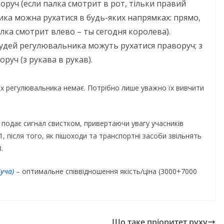
руч (если палка смотрит в рот, тільки правий
ика можна рухатися в будь-яких напрямках: прямо,
алка смотрит влево – ты сегодня королева).
рудей регулювальника можуть рухатися праворуч; з
оруч (з рукава в рукав).
лах регулювальника немає. Потрібно лише уважно їх вивчити
подає сигнал свистком, привертаючи увагу учасників
 після того, як пішоходи та транспортні засоби звільнять
.
уча)
– оптимальне співвідношення якість/ціна (3000+7000
ь
Що таке пріоритет руху