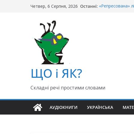
Перейти
Останні:
«Репресована» л
Четвер, 6 Серпня, 2026
до
«Крайній» чи «ос
Чи правильно го
вмісту
Як правильно: «Д
«Гуллівер» чи «Ґ
ЩО і ЯК?
Складні речі простими словами
АУДІОКНИГИ
УКРАЇНСЬКА
МАТ