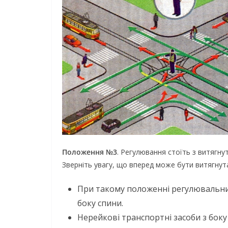
Положення №3
. Регулювання стоїть з витягну
Зверніть увагу, що вперед може бути витягнута
При такому положенні регулювальни
боку спини.
Нерейкові транспортні засоби з боку 