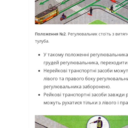
Положення №2
. Регулювальник стоїть з витя
тулуба.
У такому положенні регулювальника
грудей регулювальника, переходити 
Нерейкові транспортні засоби можут
лівого та правого боку регулювальни
регулювальника заборонено.
Рейкові транспортні засоби завжди 
можуть рухатися тільки з лівого і п