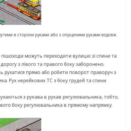
гнутими в сторони руками або з опущеними руками вздовж
 пішоходи можуть переходити вулицю зі спини та
дорогу з лівого та правого боку заборонено.
ь рухатися прямо або робити поворот праворуч з
ка. Рух нерейкових ТС з боку грудей та спини
рухаються з рукава в рукав регулювальника, тобто,
равого боку регулювальника в прямому напрямку.