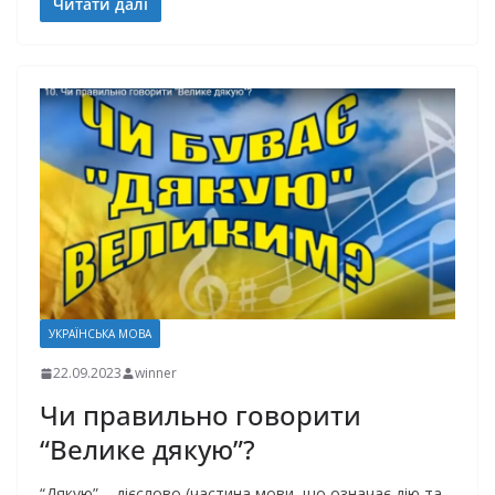
Читати далі
УКРАЇНСЬКА МОВА
22.09.2023
winner
Чи правильно говорити
“Велике дякую”?
“Дякую” – дієслово (частина мови, що означає дію та