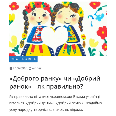
УКРАЇНСЬКА МОВА
17.09.2023
winner
«Доброго ранку» чи «Добрий
ранок» – як правильно?
Як правильно вітатися українською Віками українці
віталися «Добрий день!» і «Добрий вечір!». Згадаймо
усну народну творчість, з якої, як відомо,