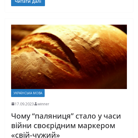
Читати далі
УКРАЇНСЬКА МОВА
17.09.2023
winner
Чому “паляниця” стало у часи
війни своєрідним маркером
«свій-чужий»