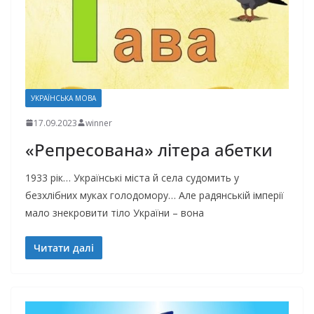
УКРАЇНСЬКА МОВА
17.09.2023
winner
«Репресована» літера абетки
1933 рік… Українські міста й села судомить у
безхлібних муках голодомору… Але радянській імперії
мало знекровити тіло України – вона
Читати далі