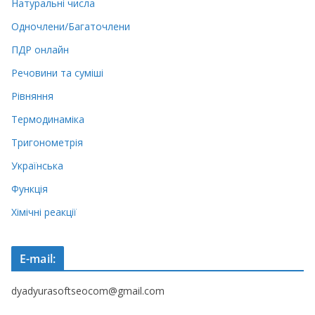
Натуральні числа
Одночлени/Багаточлени
ПДР онлайн
Речовини та суміші
Рівняння
Термодинаміка
Тригонометрія
Українська
Функція
Хімічні реакції
E-mail:
dyadyurasoftseocom@gmail.com