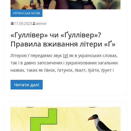
УКРАЇНСЬКА МОВА
17.09.2023
winner
«Гуллівер» чи «Ґуллівер»?
Правила вживання літери «Ґ»
Літерою ґ передаємо звук [g] як в українських словах,
так і в давно запозичених і зукраїнізованих загальних
назвах, таких як ґа́нок, ґатунок, ґвалт, ґра́ти, ґрунт і
Читати далі