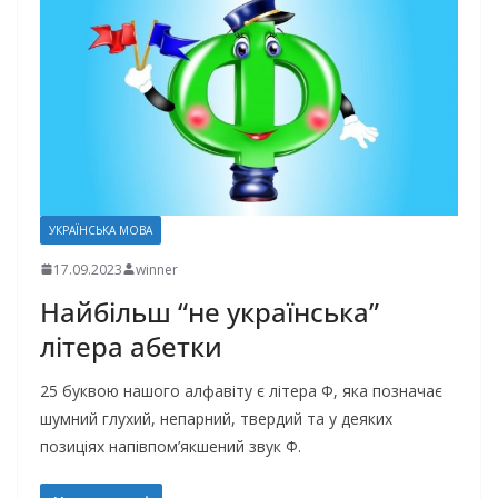
УКРАЇНСЬКА МОВА
17.09.2023
winner
Найбільш “не українська”
літера абетки
25 буквою нашого алфавіту є літера Ф, яка позначає
шумний глухий, непарний, твердий та у деяких
позиціях напівпом’якшений звук Ф.