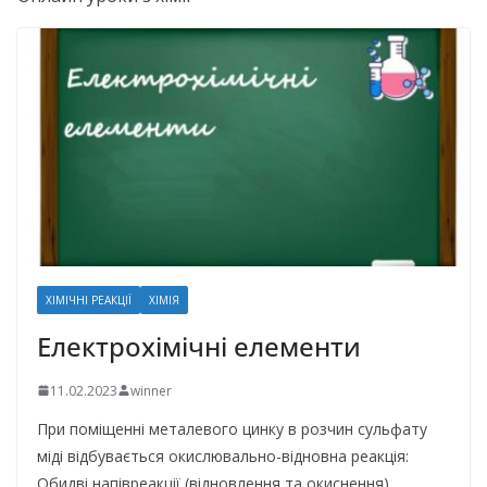
ХІМІЧНІ РЕАКЦІЇ
ХІМІЯ
Електрохімічні елементи
11.02.2023
winner
При поміщенні металевого цинку в розчин сульфату
міді відбувається окислювально-відновна реакція:
Обидві напівреакції (відновлення та окиснення)