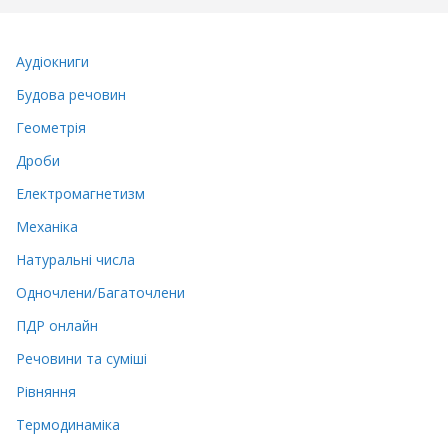
Аудіокниги
Будова речовин
Геометрія
Дроби
Електромагнетизм
Механіка
Натуральні числа
Одночлени/Багаточлени
ПДР онлайн
Речовини та суміші
Рівняння
Термодинаміка