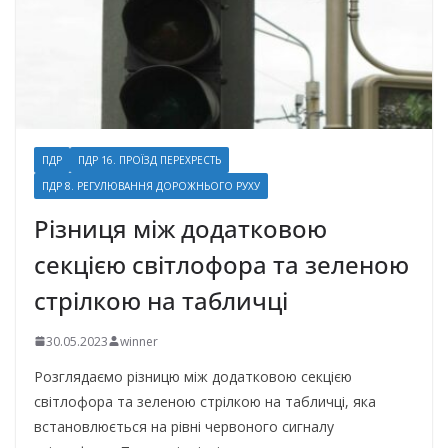
ПДР
ПДР 16. ПРОЇЗД ПЕРЕХРЕСТЬ
ПДР 8. РЕГУЛЮВАННЯ ДОРОЖНЬОГО РУХУ
Різниця між додатковою
секцією світлофора та зеленою
стрілкою на табличці
30.05.2023
winner
Розглядаємо різницю між додатковою секцією
світлофора та зеленою стрілкою на табличці, яка
встановлюється на рівні червоного сигналу