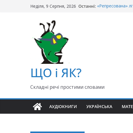
Перейти
Останні:
«Репресована» лі
Неділя, 9 Серпня, 2026
до
«Крайній» чи «ост
Чи правильно гов
вмісту
Як правильно: «Д
«Гуллівер» чи «Ґ
ЩО і ЯК?
Складні речі простими словами
АУДІОКНИГИ
УКРАЇНСЬКА
МАТ