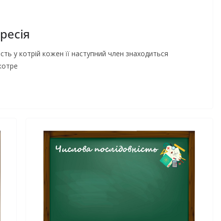
ресія
сть у котрій кожен її наступний член знаходиться
котре