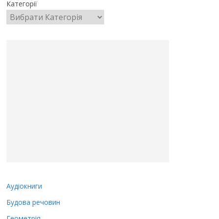
Категорії
Аудіокниги
Будова речовин
Геометрія