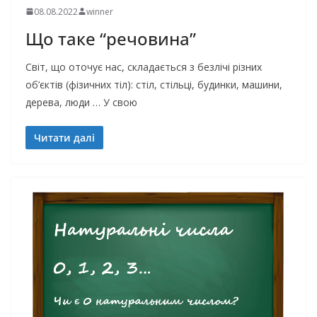
08.08.2022
winner
Що таке “речовина”
Світ, що оточує нас, складається з безлічі різних
об’єктів (фізичних тіл): стіл, стільці, будинки, машини,
дерева, люди … У свою
Читати далі