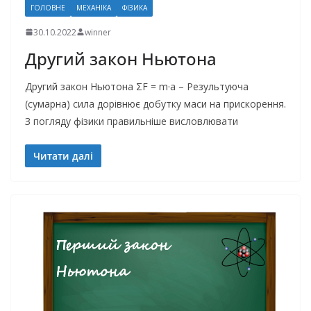
ГОЛОВНЕ
МЕХАНІКА
ФІЗИКА
30.10.2022
winner
Другий закон Ньютона
Другий закон Ньютона ΣF = m·a – Результуюча
(сумарна) сила дорівнює добутку маси на прискорення.
З погляду фізики правильніше висловлювати
Читати далі