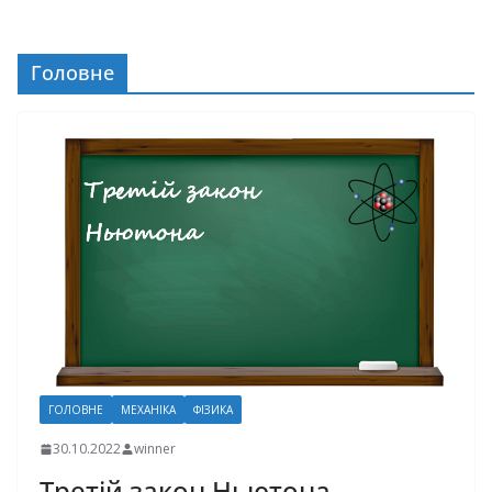
Головне
ГОЛОВНЕ
МЕХАНІКА
ФІЗИКА
30.10.2022
winner
Третій закон Ньютона