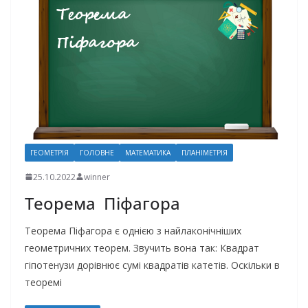
ГЕОМЕТРІЯ
ГОЛОВНЕ
МАТЕМАТИКА
ПЛАНІМЕТРІЯ
25.10.2022
winner
Теорема Піфагора
Теорема Піфагора є однією з найлаконічніших
геометричних теорем. Звучить вона так: Квадрат
гіпотенузи дорівнює сумі квадратів катетів. Оскільки в
теоремі