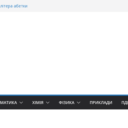
літера абетки
станній»?
оворити “Велике дякую”?
«Дякую» чи «Спасибі»?
«Ґуллівер»? Правила вживання літери «Ґ»
ЕМАТИКА
ХІМІЯ
ФІЗИКА
ПРИКЛАДИ
ПД