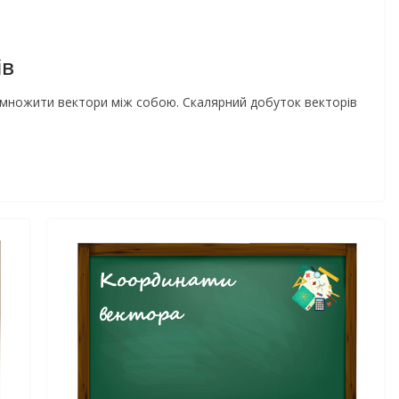
ів
множити вектори між собою. Скалярний добуток векторів