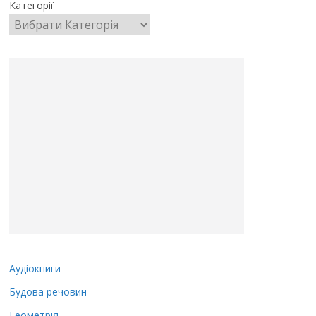
Категорії
Аудіокниги
Будова речовин
Геометрія