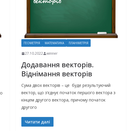
ГЕОМЕТРІЯ
МАТЕМАТИКА
ПЛАНІМЕТРІЯ
27.10.2022
winner
Додавання векторів.
Віднімання векторів
Сума двох векторів – це буде результуючий
вектор, що з’єднує початок першого вектора з
ло
кінцем другого вектора, причому початок
другого
Читати далі