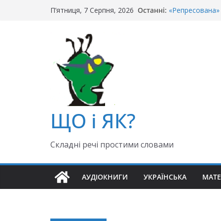
Перейти
Останні:
«Репресована» 
П’ятниця, 7 Серпня, 2026
до
«Крайній» чи «о
Чи правильно г
вмісту
Як правильно: 
«Гуллівер» чи 
ЩО і ЯК?
Складні речі простими словами
АУДІОКНИГИ
УКРАЇНСЬКА
МАТ