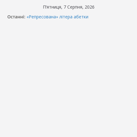
Перейти
П’ятниця, 7 Серпня, 2026
до
Останні:
«Репресована» літера абетки
вмісту
«Крайній» чи «останній»?
Чи правильно говорити “Велике дякую”?
Як правильно: «Дякую» чи «Спасибі»?
«Гуллівер» чи «Ґуллівер»? Правила вживання
літери «Ґ»