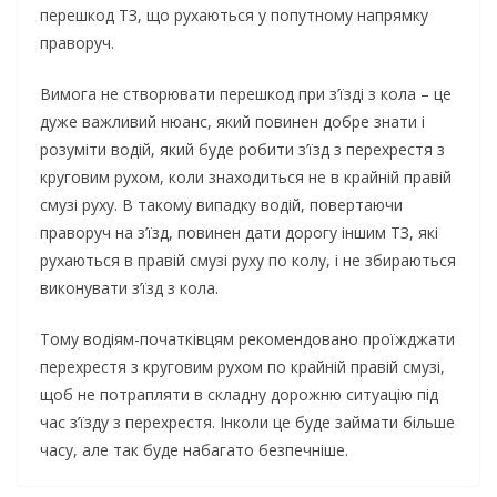
перешкод ТЗ, що рухаються у попутному напрямку
праворуч.
Вимога не створювати перешкод при з’їзді з кола – це
дуже важливий нюанс, який повинен добре знати і
розуміти водій, який буде робити з’їзд з перехрестя з
круговим рухом, коли знаходиться не в крайній правій
смузі руху. В такому випадку водій, повертаючи
праворуч на з’їзд, повинен дати дорогу іншим ТЗ, які
рухаються в правій смузі руху по колу, і не збираються
виконувати з’їзд з кола.
Тому водіям-початківцям рекомендовано проїжджати
перехрестя з круговим рухом по крайній правій смузі,
щоб не потрапляти в складну дорожню ситуацію під
час з’їзду з перехрестя. Інколи це буде займати більше
часу, але так буде набагато безпечніше.