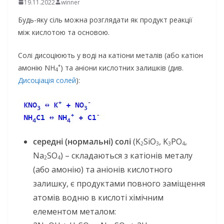
19.11.2022
winner
Будь-яку сіль можна розглядати як продукт реакції
між кислотою та основою.
Солі дисоціюють у воді на катіони металів (або катіон
+
амонію NH
) та аніони кислотних залишків (див.
4
Дисоціація солей
):
середні (нормальні) солі
(K
SiO
, K
PO
,
2
3
3
4
Na
SO
) – складаються з катіонів металу
2
4
(або амонію) та аніонів кислотного
залишку, є продуктами повного заміщення
атомів водню в кислоті хімічним
елементом металом: