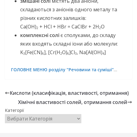
змішані солі
містять два аніони,
складаються з аніонів одного металу та
різних кислотних залишків:
Ca(OH)
+ HCl + HBr = CaClBr + 2H
O
2
2
комплексні солі
є сполуками, до складу
яких входять складні іони або молекули:
K
[Fe(CN)
], [Cr(H
O)
]Cl
, Na[Al(OH)
]
3
6
2
6
3
4
ГОЛОВНЕ МЕНЮ розділу “Речовини та суміші”
…
Кислоти (класифікація, властивості, отримання)
Хімічні властивості солей, отримання солей
Категорії