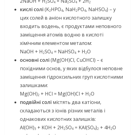
2NaOH + H
SO
= Na
SO
+ 2H
2
4
2
4
2
кислі солі
(K
HPO
, NaH
PO
, NaHSO
) – у
2
4
2
4
4
цих солей в аніон кислотного залишку
входить водень, є продуктами неповного
заміщення атомів водню в кислоті
хімічним елементом металом:
NaOH + H
SO
= NaHSO
+ H
O
2
4
4
2
основні солі
(Mg(OH)Cl, CuOHCl) – є
похідними основ, у яких відбулося неповне
заміщення гідроксильних груп кислотними
залишками:
Mg(OH)
+ HCl = Mg(OH)Cl + H
O
2
2
подвійні солі
містять два катіони,
складаються з іонів різних металів і
однакових кислотних залишків:
Al(OH)
+ KOH + 2H
SO
= KAl(SO
)
+ 4H
O
3
2
4
4
2
2