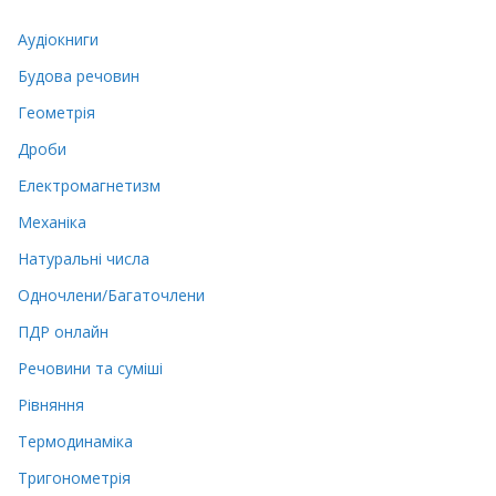
Аудіокниги
Будова речовин
Геометрія
Дроби
Електромагнетизм
Механіка
Натуральні числа
Одночлени/Багаточлени
ПДР онлайн
Речовини та суміші
Рівняння
Термодинаміка
Тригонометрія