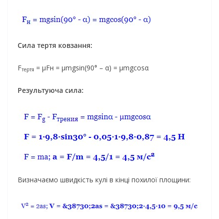
Сила тертя ковзання:
F
= μFн = μmgsin(90° – α) = μmgcosα
тертя
Результуюча сила:
Визначаємо швидкість кулі в кінці похилої площини: