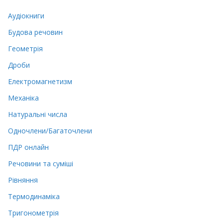
Аудіокниги
Будова речовин
Геометрія
Дроби
Електромагнетизм
Механіка
Натуральні числа
Одночлени/Багаточлени
ПДР онлайн
Речовини та суміші
Рівняння
Термодинаміка
Тригонометрія