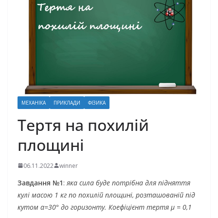
МЕХАНІКА
ПРИКЛАДИ
ФІЗИКА
Тертя на похилій
площині
06.11.2022
winner
Завдання №1
:
яка сила буде потрібна для підняття
кулі масою 1 кг по похилій площині, розташованій під
кутом α=30° до горизонту. Коефіцієнт тертя μ = 0,1