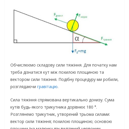
Обчислюємо складову сили тяжіння. Для початку нам
треба дізнатися кут між похилою площиною та
вектором сили тяжіння. Подібну процедуру ми робили,
розглядаючи
гравітацію
.
Сила тяжіння спрямована вертикально донизу. Сума
кутів будь-якого трикутника дорівнює 180 °.
Розглянемо трикутник, утворений трьома силами:
вектор сили тяжіння; похилою площиною; основою
площини (на малюнку він виділений червоним