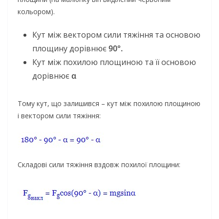
кольором).
Кут між вектором сили тяжіння та основою
площину дорівнює
90°.
Кут між похилою площиною та її основою
дорівнює
α
Тому кут, що залишився – кут між похилою площиною
і вектором сили тяжіння:
Складові сили тяжіння вздовж похилої площини: