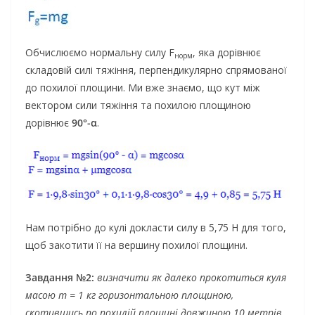
Обчислюємо нормальну силу F
, яка дорівнює
норм
складовій силі тяжіння, перпендикулярно спрямованої
до похилої площини. Ми вже знаємо, що кут між
вектором сили тяжіння та похилою площиною
дорівнює
90°-α
.
Нам потрібно до кулі докласти силу в 5,75 Н для того,
щоб закотити її на вершину похилої площини.
Завдання №2:
визначити як далеко прокотиться куля
масою m = 1 кг горизонтальною площиною,
скотившись по похилій площині довжиною 10 метрів