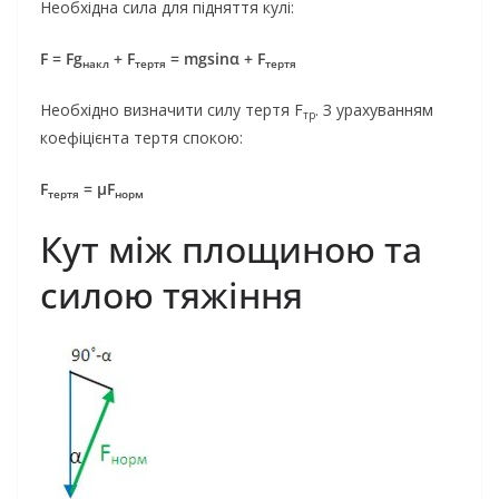
Необхідна сила для підняття кулі:
F = Fg
+ F
= mgsinα + F
накл
тертя
тертя
Необхідно визначити силу тертя F
. З урахуванням
тр
коефіцієнта тертя спокою:
F
= μF
тертя
норм
Кут між площиною та
силою тяжіння