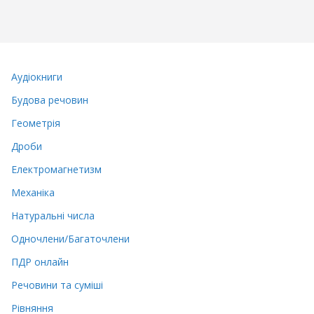
Аудіокниги
Будова речовин
Геометрія
Дроби
Електромагнетизм
Механіка
Натуральні числа
Одночлени/Багаточлени
ПДР онлайн
Речовини та суміші
Рівняння