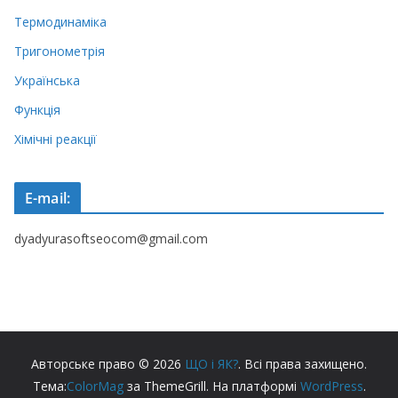
Термодинаміка
Тригонометрія
Українська
Функція
Хімічні реакції
E-mail:
dyadyurasoftseocom@gmail.com
Авторське право © 2026
ЩО і ЯК?
. Всі права захищено.
Тема:
ColorMag
за ThemeGrill. На платформі
WordPress
.