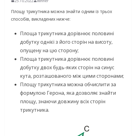
25.10.2022
winner
Площу трикутника можна знайти одним із трьох
способів, викладених нижче:
Площа трикутника дорівнює половині
добутку однієї з його сторін на висоту,
опущену на цю сторону;
Площа трикутника дорівнює половині
добутку двох будь-яких сторін на синус
кута, розташованого між цими сторонами;
Площу трикутника можна обчислити за
формулою Герона, яка дозволяє знайти
площу, знаючи довжину всіх сторін
трикутника.