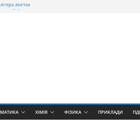
літера абетки
станній»?
оворити “Велике дякую”?
«Дякую» чи «Спасибі»?
«Ґуллівер»? Правила вживання літери «Ґ»
ЕМАТИКА
ХІМІЯ
ФІЗИКА
ПРИКЛАДИ
ПД