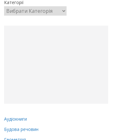
Категорії
Аудіокниги
Будова речовин
Геометрія