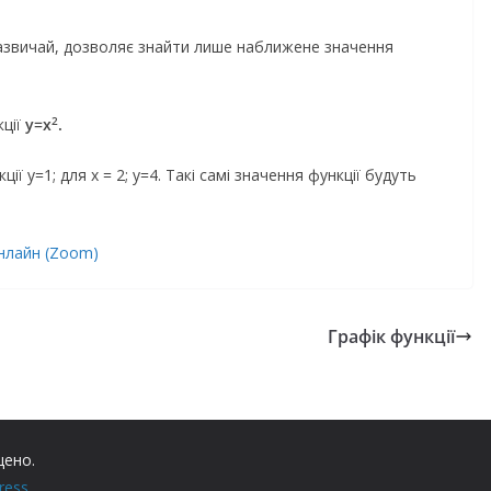
зазвичай, дозволяє знайти лише наближене значення
2
кції
y=x
.
ї y=1; для x = 2; y=4. Такі самі значення функції будуть
онлайн (Zoom)
Графік функції
щено.
ress
.