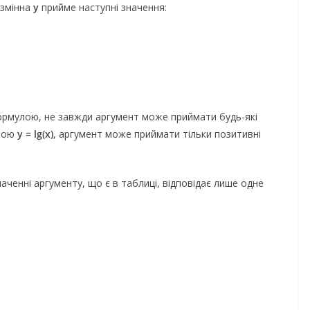
 змінна
y
прийме наступні значення:
 формулою, не завжди аргумент може приймати будь-які
улою
y = lg(x)
, аргумент може приймати тільки позитивні
аченні аргументу, що є в таблиці, відповідає лише одне