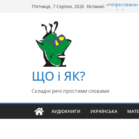
Перейти
Останні:
«Репресована» 
П’ятниця, 7 Серпня, 2026
до
«Крайній» чи «о
Чи правильно г
вмісту
Як правильно: 
«Гуллівер» чи 
ЩО і ЯК?
Складні речі простими словами
АУДІОКНИГИ
УКРАЇНСЬКА
МАТ