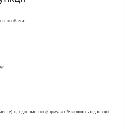
а способами:
д:
ументу)
x
, з допомогою формули обчислюють відповідні