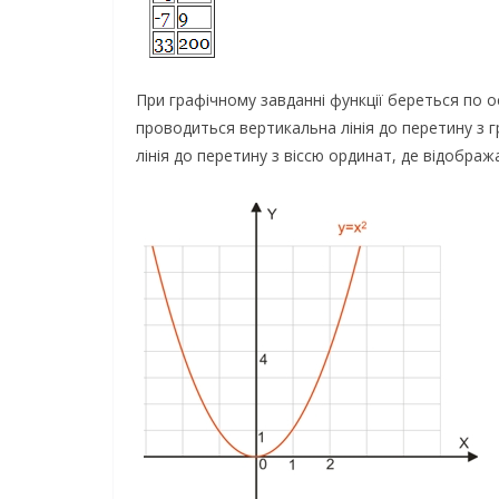
При графічному завданні функції береться по о
проводиться вертикальна лінія до перетину з г
лінія до перетину з віссю ординат, де відобра