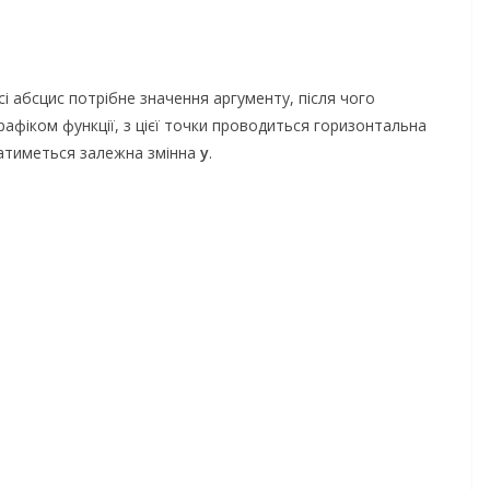
сі абсцис потрібне значення аргументу, після чого
рафіком функції, з цієї точки проводиться горизонтальна
жатиметься залежна змінна
y
.