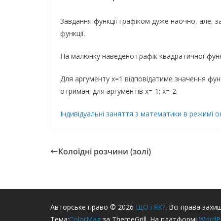
Завдання функції графіком дуже наочно, але, 
функції.
На малюнку наведено графік квадратичної фун
Для аргументу x=1 відповідатиме значення функці
отримані для аргументів x=-1; x=-2.
Індивідуальні заняття з математики в режимі 
Колоїдні розчини (золі)
Авторське право © 2026
ЩО і ЯК?
. Всі права захи
Тема:
ColorMag
за ThemeGrill. На платформі
WordP