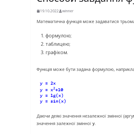
19.10.2022
winner
Математична функція може задаватися трьом
формулою;
таблицею;
графіком.
Функція може бути задана формулою, наприкла
Даючи деякі значення незалежної змінної (арг
значення залежної змінної
y
.