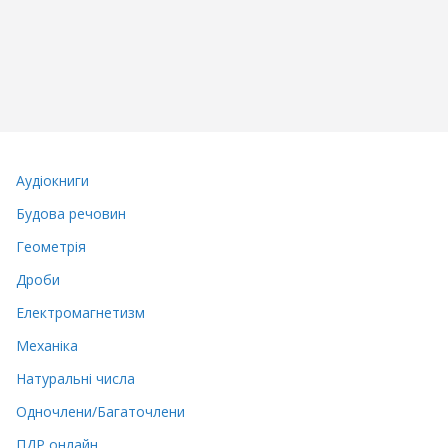
Аудіокниги
Будова речовин
Геометрія
Дроби
Електромагнетизм
Механіка
Натуральні числа
Одночлени/Багаточлени
ПДР онлайн