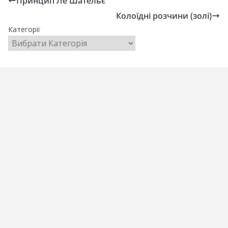
Принцип Ле Шательє
Колоїдні розчини (золі)
Категорії