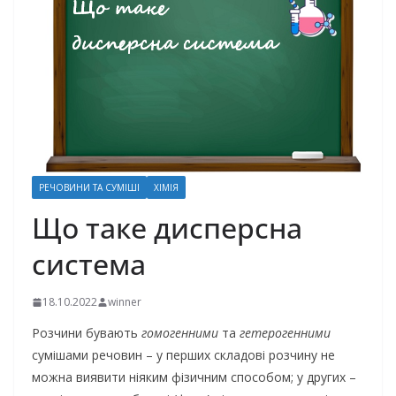
РЕЧОВИНИ ТА СУМІШІ
ХІМІЯ
Що таке дисперсна
система
18.10.2022
winner
Розчини бувають
гомогенними
та
гетерогенними
сумішами речовин – у перших складові розчину не
можна виявити ніяким фізичним способом; у других –