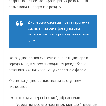
розрізняються області (фази) різних речовин, які
розмежовані поверхнею розділу.
Дисперсна система
– це гетерогенна
суміш, в якій одна фаза у вигляді
окремих частинок розподілена в іншій
фазі
Основу дисперсної системи становить дисперсне
середовище, в якому знаходиться роздроблена
речовина, яка називається
дисперсною фазою
.
Класифікація дисперсних систем за ступенем
дисперсності:
тонкодисперсні (колоїдні) системи
(середній розмір частинок менше 1 мкм, аж