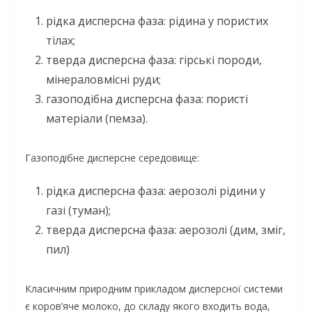
рідка дисперсна фаза: рідина у пористих
тілах;
тверда дисперсна фаза: гірські породи,
мінераловмісні руди;
газоподібна дисперсна фаза: пористі
матеріали (пемза).
Газоподібне дисперсне середовище:
рідка дисперсна фаза: аерозолі рідини у
газі (туман);
тверда дисперсна фаза: аерозолі (дим, зміг,
пил)
Класичним природним прикладом дисперсної системи
є коров’яче молоко, до складу якого входить вода,