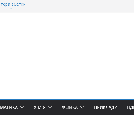
ітера абетки
танній»?
ворити “Велике дякую”?
якую» чи «Спасибі»?
уллівер»? Правила вживання літери «Ґ»
ЕМАТИКА
ХІМІЯ
ФІЗИКА
ПРИКЛАДИ
ПД