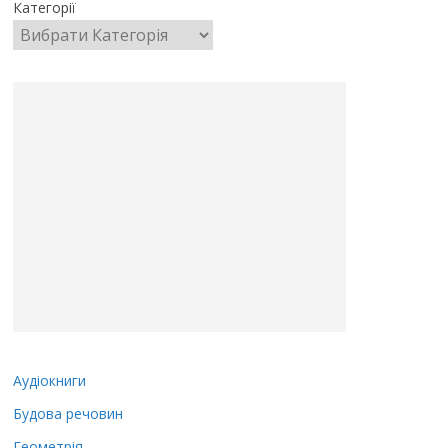
Категорії
Аудіокниги
Будова речовин
Геометрія