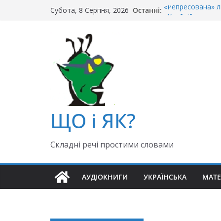
Перейти
«Репресована» л
Останні:
Субота, 8 Серпня, 2026
до
«Крайній» чи «ос
Чи правильно го
вмісту
Як правильно: «Д
«Гуллівер» чи «Ґ
ЩО і ЯК?
Складні речі простими словами
АУДІОКНИГИ
УКРАЇНСЬКА
МАТ