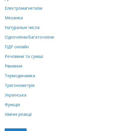
Електромагнетизм
Механіка
Натуральні числа
Одночлени/Багаточлени
ПДР онлайн
Речовини та суміші
Рівняння
Термодинаміка
Тригонометрія
Українська
Функція
Хімічні реакції