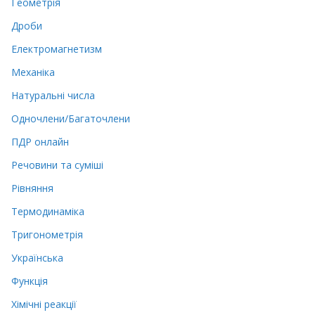
Геометрія
Дроби
Електромагнетизм
Механіка
Натуральні числа
Одночлени/Багаточлени
ПДР онлайн
Речовини та суміші
Рівняння
Термодинаміка
Тригонометрія
Українська
Функція
Хімічні реакції