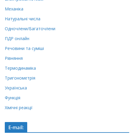
Механіка
Натуральні числа
Одночлени/Багаточлени
ПДР онлайн
Речовини та суміші
Рівняння
Термодинаміка
Тригонометрія
Українська
Функція
Хімічні реакції
E-mail: