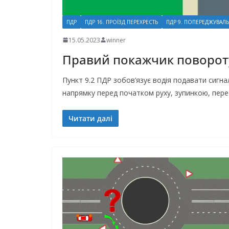
ПДР
ПДР 16. ПРОЇЗД ПЕРЕХРЕСТЬ
ПДР 9. ПОПЕРЕДЖУВАЛ
15.05.2023
winner
Правий покажчик повороту
Пункт 9.2 ПДР зобов’язує водія подавати сигн
напрямку перед початком руху, зупинкою, пе
Читати далі