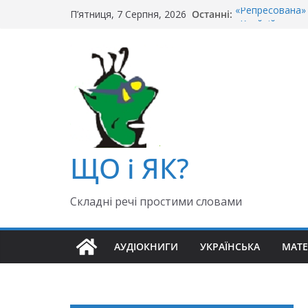
Перейти
Останні:
«Репресована» 
П’ятниця, 7 Серпня, 2026
до
«Крайній» чи «о
Чи правильно г
вмісту
Як правильно: 
«Гуллівер» чи 
ЩО і ЯК?
Складні речі простими словами
АУДІОКНИГИ
УКРАЇНСЬКА
МАТ