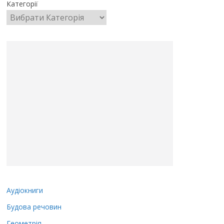
Категорії
Аудіокниги
Будова речовин
Геометрія