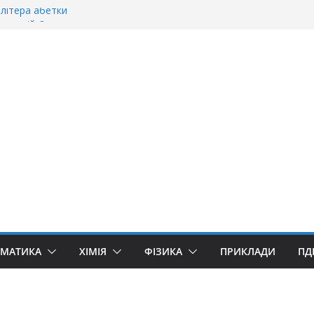
літера абетки
станній»?
оворити “Велике дякую”?
«Дякую» чи «Спасибі»?
«Ґуллівер»? Правила вживання літери «Ґ»
ЕМАТИКА
ХІМІЯ
ФІЗИКА
ПРИКЛАДИ
ПД