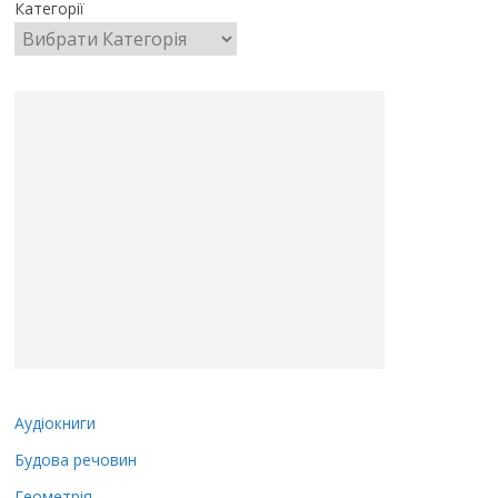
Категорії
Аудіокниги
Будова речовин
Геометрія