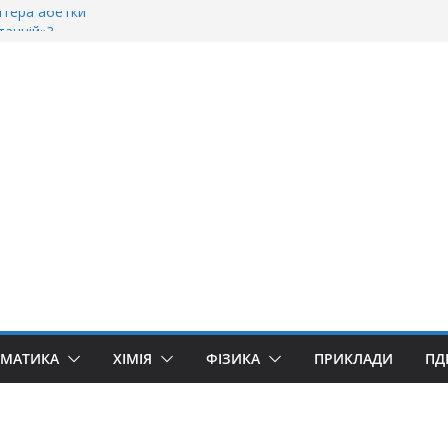
ітера абетки
танній»?
ворити “Велике дякую”?
якую» чи «Спасибі»?
уллівер»? Правила вживання літери «Ґ»
ЕМАТИКА
ХІМІЯ
ФІЗИКА
ПРИКЛАДИ
ПД