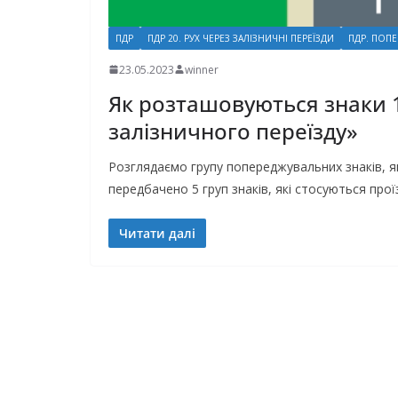
ПДР
ПДР 20. РУХ ЧЕРЕЗ ЗАЛІЗНИЧНІ ПЕРЕЇЗДИ
ПДР. ПОП
23.05.2023
winner
Як розташовуються знаки 
залізничного переїзду»
Розглядаємо групу попереджувальних знаків, як
передбачено 5 груп знаків, які стосуються проїз
Читати далі