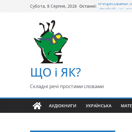
Перейти
«Репресована» л
Останні:
Субота, 8 Серпня, 2026
«Крайній» чи «ос
до
Чи правильно го
вмісту
Як правильно: «Д
«Гуллівер» чи «Ґ
ЩО і ЯК?
Складні речі простими словами
АУДІОКНИГИ
УКРАЇНСЬКА
МАТ