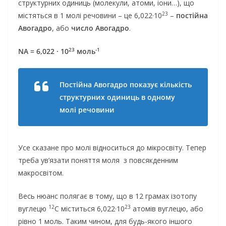
структурних одиниць (молекули, атоми, іони…), що
23
містяться в 1 молі речовини – це 6,022·10
–
постійна
Авогадро
, або
число Авогадро
.
23
-1
NA = 6,022 · 10
моль
Постійна Авогадро показує кількість
структурних одиниць в одному
молі речовини
Усе сказане про молі відноситься до мікросвіту. Тепер
треба ув’язати поняття моля з повсякденним
макросвітом.
Весь нюанс полягає в тому, що в 12 грамах ізотопу
12
23
вуглецю
C міститься 6,022·10
атомів вуглецю, або
рівно 1 моль. Таким чином, для будь-якого іншого