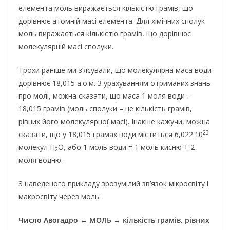
елемента моль виражається кількістю грамів, що
дорівнює атомній масі елемента. Для хімічних сполук
моль виражається кількістю грамів, що дорівнює
молекулярній масі сполуки.
Трохи раніше ми з’ясували, що молекулярна маса води
дорівнює 18,015 а.о.м. З урахуванням отриманих знань
про молі, можна сказати, що маса 1 моля води =
18,015 грамів (моль сполуки – це кількість грамів,
рівних його молекулярної масі). Інакше кажучи, можна
23
сказати, що у 18,015 грамах води міститься 6,022·10
молекул H
O, або 1 моль води = 1 моль кисню + 2
2
моля водню.
З наведеного прикладу зрозумілий зв’язок мікросвіту і
макросвіту через моль:
Число Авогадро ↔ МОЛЬ ↔ кількість грамів, рівних