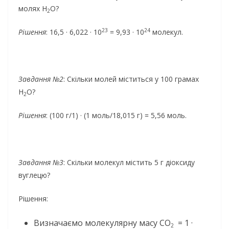
молях H
O?
2
23
24
Рішення
: 16,5 · 6,022 · 10
= 9,93 · 10
молекул.
Завдання №2
: Скільки молей міститься у 100 грамах
H
O?
2
Рішення
: (100 г/1) · (1 моль/18,015 г) = 5,56 моль.
Завдання №3
: Скільки молекул містить 5 г діоксиду
вуглецю?
Рішення:
Визначаємо молекулярну масу CO
= 1 ·
2