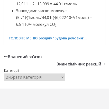
12,011 + 2 · 15,999 = 44,01 г/моль
Знаходимо число молекул:
(5г/1)·(1моль/44,01г)·(6,022·10
/1моль) =
23
6,84·10
молекул CO
22
2
ГОЛОВНЕ МЕНЮ розділу “Будова речовин”
…
Водневий зв’язок
Види хімічних реакцій
Категорії