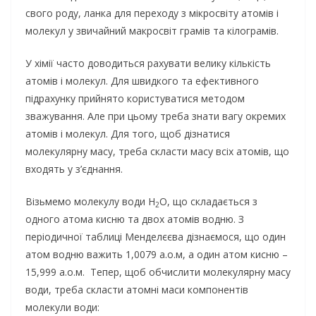
свого роду, ланка для переходу з мікросвіту атомів і
молекул у звичайний макросвіт грамів та кілограмів.
У хімії часто доводиться рахувати велику кількість
атомів і молекул. Для швидкого та ефективного
підрахунку прийнято користуватися методом
зважування. Але при цьому треба знати вагу окремих
атомів і молекул. Для того, щоб дізнатися
молекулярну масу, треба скласти масу всіх атомів, що
входять у з’єднання.
Візьмемо молекулу води H
O, що складається з
2
одного атома кисню та двох атомів водню. З
періодичної таблиці Менделєєва дізнаємося, що один
атом водню важить 1,0079 а.о.м, а один атом кисню –
15,999 а.о.м. Тепер, щоб обчислити молекулярну масу
води, треба скласти атомні маси компонентів
молекули води: