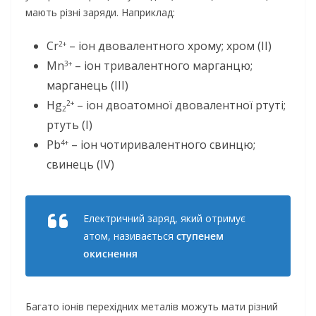
мають різні заряди. Наприклад:
Cr
– іон двовалентного хрому; хром (II)
2+
Mn
– іон тривалентного марганцю;
3+
марганець (III)
Hg
– іон двоатомної двовалентної ртуті;
2+
2
ртуть (I)
Pb
– іон чотиривалентного свинцю;
4+
свинець (IV)
Електричний заряд, який отримує
атом, називається
ступенем
окиснення
Багато іонів перехідних металів можуть мати різний