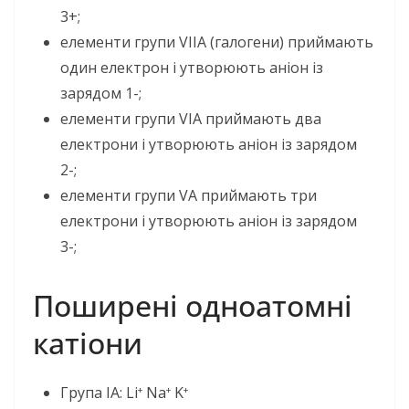
3+;
елементи групи VIIA (галогени) приймають
один електрон і утворюють аніон із
зарядом 1-;
елементи групи VIA приймають два
електрони і утворюють аніон із зарядом
2-;
елементи групи VA приймають три
електрони і утворюють аніон із зарядом
3-;
Поширені одноатомні
катіони
Група IA: Li
Na
K
+
+
+