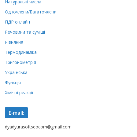
Натуральні числа
Одночлени/Багаточлени
ПДР онлайн
Речовини та суміші
Рівняння
Термодинаміка
Тригонометрія
Українська
Функція
Хімічні реакції
E-mail:
dyadyurasoftseocom@gmail.com