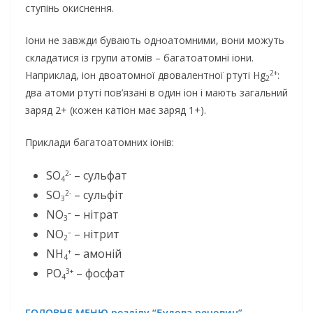
ступінь окиснення.
Іони не завжди бувають одноатомними, вони можуть
складатися із групи атомів – багатоатомні іони.
2+
Наприклад, іон двоатомної двовалентної ртуті Hg
:
2
два атоми ртуті пов’язані в один іон і мають загальний
заряд 2+ (кожен катіон має заряд 1+).
Приклади багатоатомних іонів:
SO
– сульфат
2-
4
SO
– сульфіт
2-
3
NO
– нітрат
–
3
NO
– нітрит
–
2
NH
– амоній
+
4
PO
– фосфат
3+
4
ГОЛОВНЕ МЕНЮ розділу “Будова речовин”
…