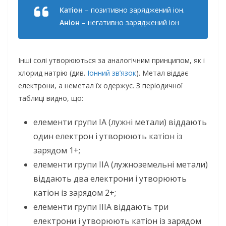
Катіон
– позитивно заряджений іон.
Аніон
– негативно заряджений іон
Інші солі утворюються за аналогічним принципом, як і
хлорид натрію (див.
Іонний зв’язок
). Метал віддає
електрони, а неметал їх одержує. З періодичної
таблиці видно, що:
елементи групи IA (лужні метали) віддають
один електрон і утворюють катіон із
зарядом 1+;
елементи групи IIA (лужноземельні метали)
віддають два електрони і утворюють
катіон із зарядом 2+;
елементи групи IIIA віддають три
електрони і утворюють катіон із зарядом