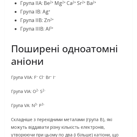
Група IIA: Be
Mg
Ca
Sr
Ba
2+
2+
2+
2+
2+
Група IB: Ag
+
Група IIB: Zn
2+
Група IIIB: Al
3+
Поширені одноатомні
аніони
–
–
–
–
Група VIIA: F
Cl
Br
I
2-
2-
Група VIA: O
S
3-
3-
Група VA: N
P
Складніше з перехідними металами (група В), які
можуть віддавати різну кількість електронів,
утворюючи при цьому по два (і більше) катіони, що