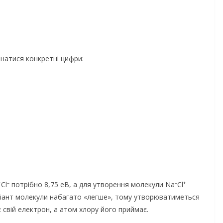
знатися конкретні цифри:
+
–
–
+
Cl
потрібно 8,75 еВ, а для утворення молекули Na
Cl
ріант молекули набагато «легше», тому утворюватиметься
ає свій електрон, а атом хлору його приймає.