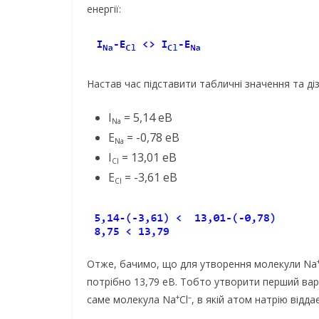
енергії:
Настав час підставити табличні значення та ді
I
= 5,14 еВ
Na
E
= -0,78 еВ
Na
I
= 13,01 еВ
Cl
E
= -3,61 еВ
Cl
Отже, бачимо, що для утворення молекули Na
потрібно 13,79 еВ. Тобто утворити перший ва
+
–
саме молекула Na
Cl
, в якій атом натрію відд