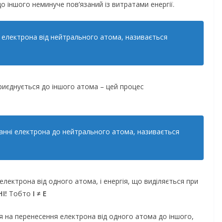
 іншого неминуче пов’язаний із витратами енергії.
в електрона від нейтрального атома, називається
приєднується до іншого атома – цей процес
нанні електрона до нейтрального атома, називається
 електрона від одного атома, і енергія, що виділяється при
І!
Тобто
I ≠ E
ся на перенесення електрона від одного атома до іншого,