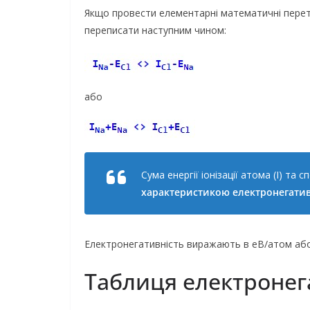
Якщо провести елементарні математичні перет
переписати наступним чином:
або
Сума енергії іонізації атома (I) та 
характеристикою електронегатив
Електронегативність виражають в еВ/атом аб
Таблиця електронег