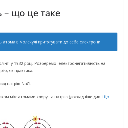
 – що це таке
ть атома в молекулі притягувати до себе електрони
олінг у 1932 році. Розберемо електронегативність на
рію, як практика.
рид натрію NaCl.
зком між атомами хлору та натрію (докладніше див.
Що