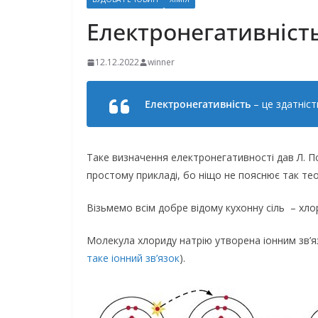
Електронегативність
12.12.2022
winner
Електронегативність
– це здатніс
Таке визначення електронегативності дав Л. П
простому прикладі, бо ніщо не пояснює так тео
Візьмемо всім добре відому кухонну сіль – хло
Молекула хлориду натрію утворена іонним зв’я
таке іонний зв’язок
).