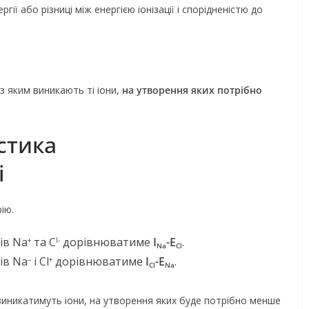
ргії або різниці між енергією іонізації і спорідненістю до
з яким виникають ті іони,
на утворення яких потрібно
стика
і
ію.
ів Na
та C
дорівнюватиме
I
-E
.
+
l-
Na
Cl
ів Na
і Cl
дорівнюватиме
I
-E
.
–
+
Cl
Na
 виникатимуть іони, на утворення яких буде потрібно менше