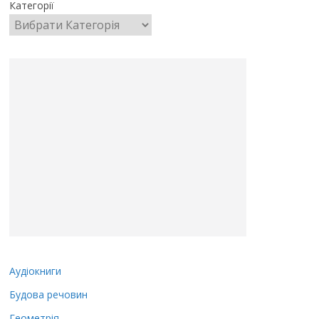
Категорії
Аудіокниги
Будова речовин
Геометрія