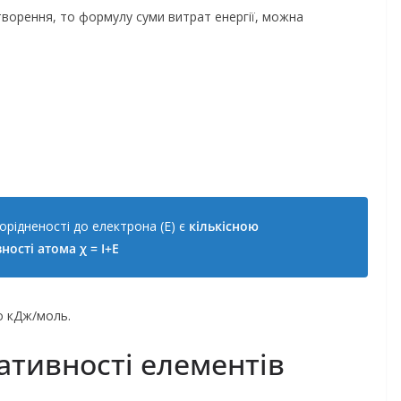
ворення, то формулу суми витрат енергії, можна
спорідненості до електрона (E) є
кількісною
ності атома
χ = I+E
о кДж/моль.
ативності елементів