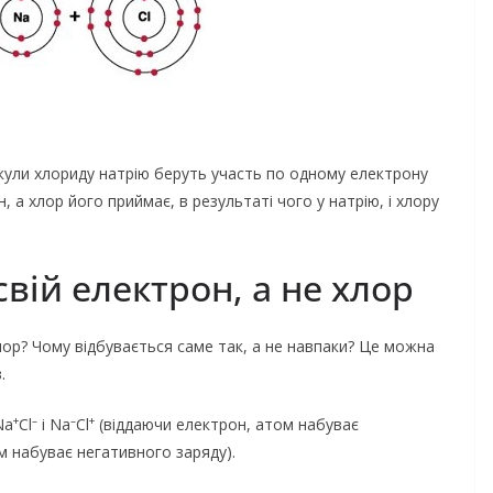
кули хлориду натрію беруть участь по одному електрону
, а хлор його приймає, в результаті чого у натрію, і хлору
свій електрон, а не хлор
хлор? Чому відбувається саме так, а не навпаки? Це можна
.
+
–
–
+
Na
Cl
і Na
Cl
(віддаючи електрон, атом набуває
 набуває негативного заряду).