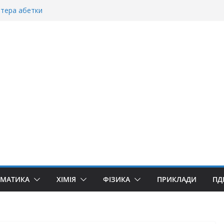
ітера абетки
танній»?
ворити “Велике дякую”?
якую» чи «Спасибі»?
уллівер»? Правила вживання літери «Ґ»
ЕМАТИКА
ХІМІЯ
ФІЗИКА
ПРИКЛАДИ
ПД