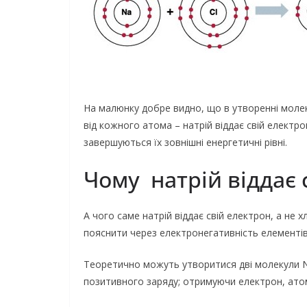
На малюнку добре видно, що в утворенні моле
від кожного атома – натрій віддає свій електрон
завершуються їх зовнішні енергетичні рівні.
Чому натрій віддає 
А чого саме натрій віддає свій електрон, а не 
пояснити через електронегативність елементів
Теоретично можуть утворитися дві молекули 
позитивного заряду; отримуючи електрон, атом