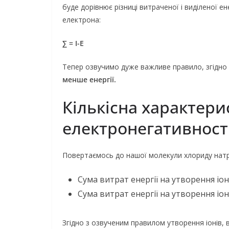
буде дорівнює різниці витраченої і виділеної ене
електрона:
∑ = I-E
Тепер озвучимо дуже важливе правило, згідно 
менше енергії.
Кількісна характери
електронегативност
Повертаємось до нашої молекули хлориду натр
Сума витрат енергії на утворення іон
Сума витрат енергії на утворення іон
Згідно з озвученим правилом утворення іонів,