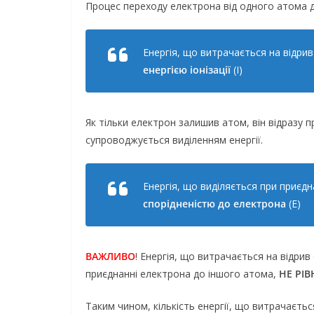
Процес переходу електрона від одного атома до
Енергія, що витрачається на відри
енергією іонізації
(I)
Як тільки електрон залишив атом, він відразу 
супроводжується виділенням енергії.
Енергія, що виділяється при приєд
спорідненістю до електрона
(E)
ВАЖЛИВО
! Енергія, що витрачається на відрив
приєднанні електрона до іншого атома,
НЕ РІВН
Таким чином, кількість енергії, що витрачаєть