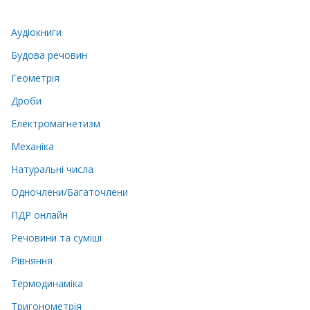
Аудіокниги
Будова речовин
Геометрія
Дроби
Електромагнетизм
Механіка
Натуральні числа
Одночлени/Багаточлени
ПДР онлайн
Речовини та суміші
Рівняння
Термодинаміка
Тригонометрія