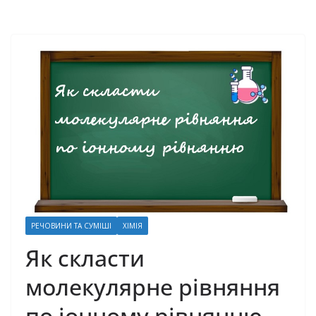
РЕЧОВИНИ ТА СУМІШІ
ХІМІЯ
Як скласти
молекулярне рівняння
по іонному рівнянню