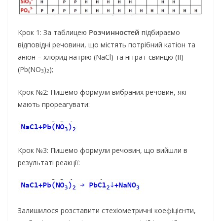
Крок 1: За таблицею
Розчинностей
підбираємо
відповідні речовини, що містять потрібний катіон та
аніон – хлорид натрію (NaCl) та нітрат свинцю (II)
(Pb(NO
)
);
3
2
Крок №2: Пишемо формули вибраних речовин, які
мають прореагувати:
Крок №3: Пишемо формули речовин, що вийшли в
результаті реакції:
Залишилося розставити стехіометричні коефіцієнти,