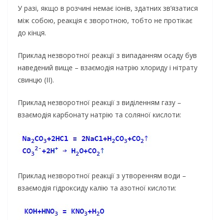
У разі, якщо в розчині немає іонів, здатних зв’язатися
між собою, реакція є зворотною, тобто не протікає
до кінця.
Приклад незворотної реакції з випаданням осаду був
наведений вище – взаємодія натрію хлориду і нітрату
свинцю (II).
Приклад незворотної реакції з виділенням газу –
взаємодія карбонату натрію та соляної кислоти:
Приклад незворотної реакції з утворенням води –
взаємодія гідроксиду калію та азотної кислоти: