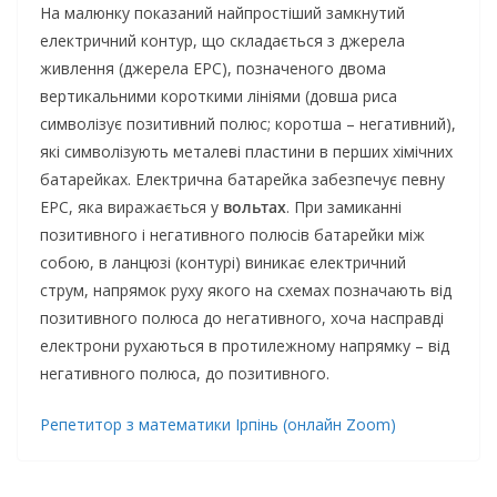
На малюнку показаний найпростіший замкнутий
електричний контур, що складається з джерела
живлення (джерела ЕРС), позначеного двома
вертикальними короткими лініями (довша риса
символізує позитивний полюс; коротша – негативний),
які символізують металеві пластини в перших хімічних
батарейках. Електрична батарейка забезпечує певну
ЕРС, яка виражається у
вольтах
. При замиканні
позитивного і негативного полюсів батарейки між
собою, в ланцюзі (контурі) виникає електричний
струм, напрямок руху якого на схемах позначають від
позитивного полюса до негативного, хоча насправді
електрони рухаються в протилежному напрямку – від
негативного полюса, до позитивного.
Репетитор з математики Ірпінь (онлайн Zoom)