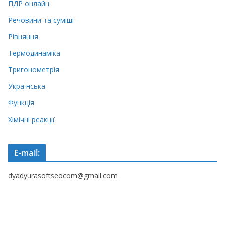
ПДР онлайн
Речовини та суміші
Рівняння
Термодинаміка
Тригонометрія
Українська
Функція
Хімічні реакції
E-mail:
dyadyurasoftseocom@gmail.com