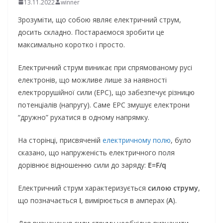
13.11.2022
winner
Зрозуміти, що собою являє електричний струм,
досить складно. Постараємося зробити це
максимально коротко і просто.
Електричний струм виникає при спрямованому русі
електронів, що можливе лише за наявності
електрорушійної сили (ЕРС), що забезпечує різницю
потенціалів (напругу). Саме ЕРС змушує електрони
“дружно” рухатися в одному напрямку.
На сторінці, присвяченій
електричному полю
, було
сказано, що напруженість електричного поля
дорівнює відношенню сили до заряду:
E=F/q
Електричний струм характеризується
силою струму
,
що позначається
I
, вимірюється в амперах (
А
).