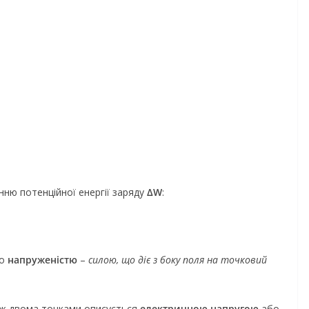
ню потенційної енергії заряду
ΔW
:
го
напруженістю
–
силою, що діє з боку поля на точковий
між двома точками описується
електричною напругою
або