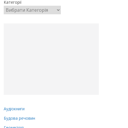
Категорії
Аудіокниги
Будова речовин
Геометрія