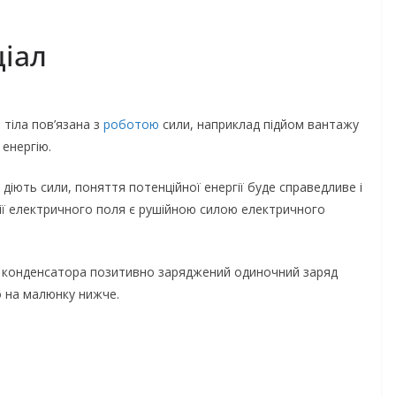
іал
я
тіла пов’язана з
роботою
сили, наприклад підйом вантажу
 енергію.
діють сили, поняття потенційної енергії буде справедливе і
гії електричного поля є рушійною силою електричного
о конденсатора позитивно заряджений одиночний заряд
о на малюнку нижче.