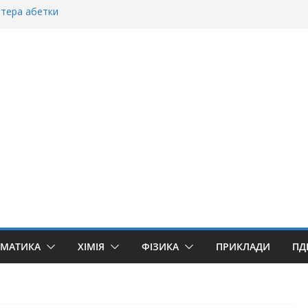
ітера абетки
танній»?
ворити “Велике дякую”?
якую» чи «Спасибі»?
уллівер»? Правила вживання літери «Ґ»
ЕМАТИКА
ХІМІЯ
ФІЗИКА
ПРИКЛАДИ
ПД