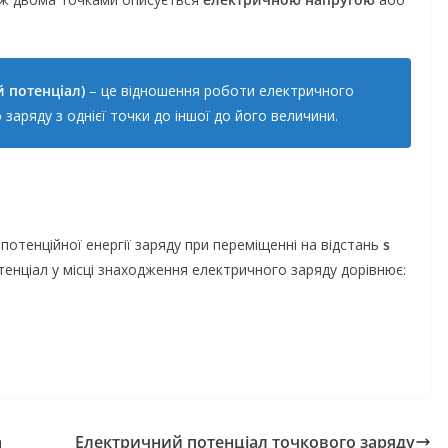
й потенціал)
– це відношення роботи електричного
заряду з однієї точки до іншої до його величини.
 потенційної енергії заряду при переміщенні на відстань
s
тенціал у місці знаходження електричного заряду дорівнює:
а
Електричний потенціал точкового заряду