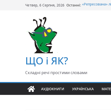
Перейти
Останні:
«Репресована» л
Четвер, 6 Серпня, 2026
до
«Крайній» чи «ос
Чи правильно го
вмісту
Як правильно: «Д
«Гуллівер» чи «Ґ
ЩО і ЯК?
Складні речі простими словами
АУДІОКНИГИ
УКРАЇНСЬКА
МАТ