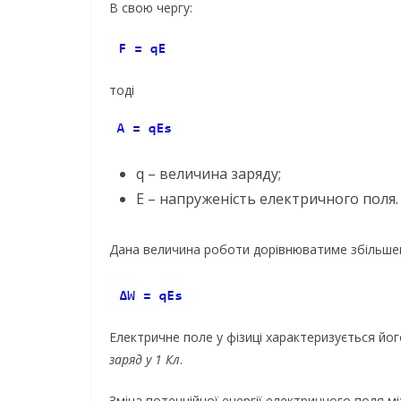
В свою чергу:
тоді
q – величина заряду;
E – напруженість електричного поля.
Дана величина роботи дорівнюватиме збільшен
Електричне поле у ​​фізиці характеризується йо
заряд у 1 Кл
.
Зміна потенційної енергії електричного поля 