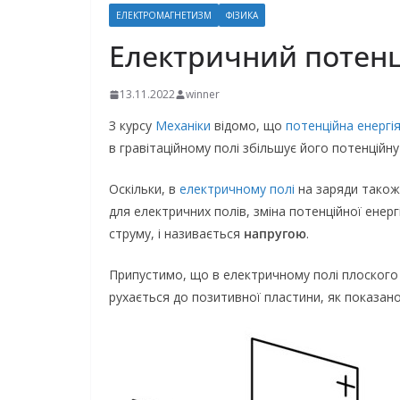
ЕЛЕКТРОМАГНЕТИЗМ
ФІЗИКА
Електричний потенц
13.11.2022
winner
З курсу
Механіки
відомо, що
потенційна енергі
в гравітаційному полі збільшує його потенційну
Оскільки, в
електричному полі
на заряди також 
для електричних полів, зміна потенційної енер
струму, і називається
напругою
.
Припустимо, що в електричному полі плоског
рухається до позитивної пластини, як показан