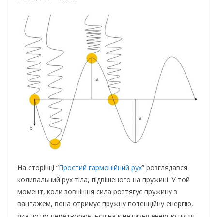
На сторінці “
Простий гармонійний рух
” розглядався
коливальний рух тіла, підвішеного на пружині. У той
момент, коли зовнішня сила розтягує пружину з
вантажем, вона отримує пружну потенційну енергію,
яка потім перетворюється на кінетичну енергію після