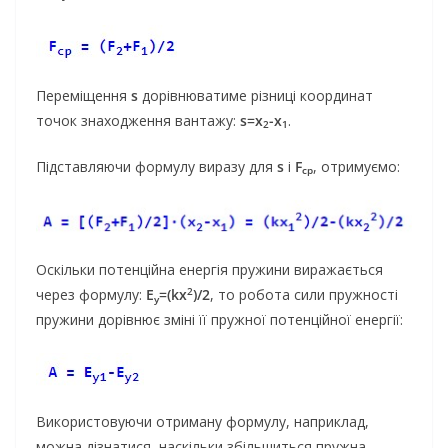
Переміщення
s
дорівнюватиме різниці координат
точок знаходження вантажу:
s=x
-x
.
2
1
Підставляючи формулу виразу для
s
і
F
, отримуємо:
ср
Оскільки потенційна енергія пружини виражається
2
через формулу:
Е
=(kx
)/2
, то робота сили пружності
y
пружини дорівнює зміні її пружної потенційної енергії:
Використовуючи отриману формулу, наприклад,
можна дізнатися, наскільки збільшиться пружна