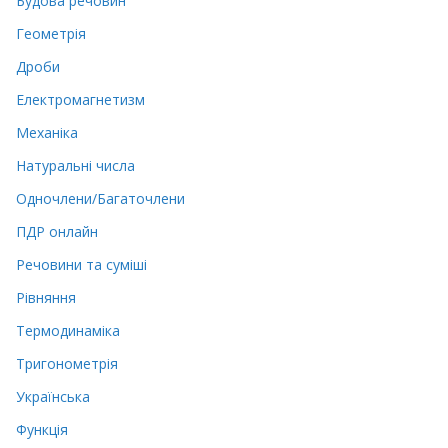
Будова речовин
Геометрія
Дроби
Електромагнетизм
Механіка
Натуральні числа
Одночлени/Багаточлени
ПДР онлайн
Речовини та суміші
Рівняння
Термодинаміка
Тригонометрія
Українська
Функція