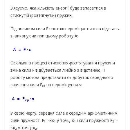
З’ясуємо, яка кількість енергії буде запасатися в
стиснутій (розтягнутій) пружині.
Під впливом сили
F
вантаж переміщається на відстань
s
, виконуючи при цьому роботу
А
:
Оскільки в процесі стиснення-розтягування пружини
зміна сили
F
відбувається лінійно з відстанню, її
роботу можна представити як добуток середнього
значення сили
F
на переміщення
s
:
ср
У свою чергу, середня сила є середнім арифметичним
сили пружності
F
=-kx
у точці
x
і сили пружності
F
=-
1
1
1
2
kx
у точці
x
:
2
2