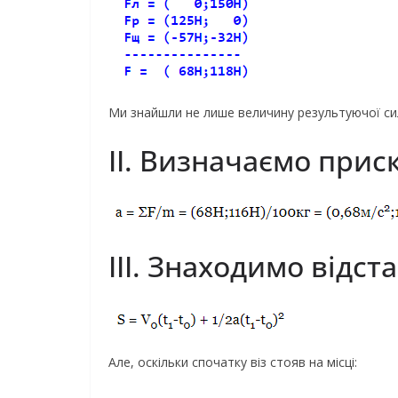
Ми знайшли не лише величину результуючої сили
ІІ. Визначаємо прис
ІІІ. Знаходимо відст
Але, оскільки спочатку віз стояв на місці: