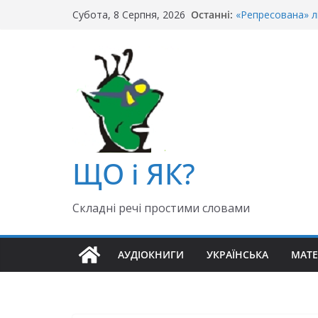
Перейти
Останні:
«Репресована» л
Субота, 8 Серпня, 2026
до
«Крайній» чи «ос
Чи правильно го
вмісту
Як правильно: «Д
«Гуллівер» чи «Ґ
ЩО і ЯК?
Складні речі простими словами
АУДІОКНИГИ
УКРАЇНСЬКА
МАТ