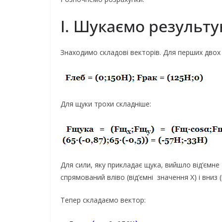
I. Шукаємо результ
Знаходимо складові векторів. Для перших двох с
Для щуки трохи складніше:
Для сили, яку прикладає щука, вийшло від’ємне 
спрямований вліво (від’ємні значення X) і вниз (
Тепер складаємо вектор: