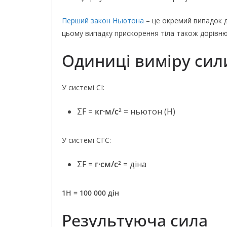
Перший закон Ньютона
– це окремий випадок д
цьому випадку прискорення тіла також дорівню
Одиниці виміру сил
У системі СІ:
ΣF =
кг·м/с
= ньютон (Н)
2
У системі СГС:
ΣF =
г·см/с
= діна
2
1Н = 100 000 дін
Результуюча сила