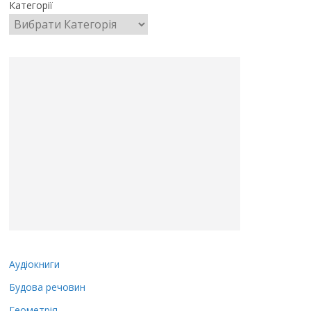
Категорії
Аудіокниги
Будова речовин
Геометрія