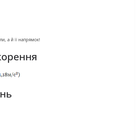
, а й її напрямок!
корення
ань