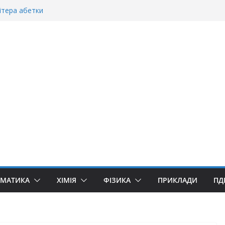
ітера абетки
танній»?
ворити “Велике дякую”?
якую» чи «Спасибі»?
уллівер»? Правила вживання літери «Ґ»
ЕМАТИКА
ХІМІЯ
ФІЗИКА
ПРИКЛАДИ
ПД