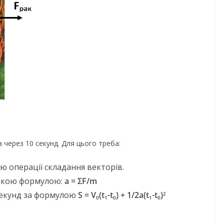
через 10 секунд. Для цього треба:
ю операції складання векторів.
такою формулою:
a = ΣF/m
секунд за формулою
S = V
(t
-t
) + 1/2a(t
-t
)
2
0
1
0
1
0