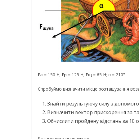
Fл
= 150 Н;
Fр
= 125 Н;
Fщ
= 65 Н; α = 210°
Спробуймо визначити місце розташування воза 
Знайти результуючу силу з допомого
Визначити вектор прискорення за 
Обчислити пройдену відстань за 10 
Розпочнемо розрахунки.