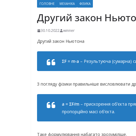
ГОЛОВНЕ
МЕХАНІКА
ФІЗИКА
Другий закон Ньют
30.10.2022
winner
Другий закон Ньютона
ΣF = m·a
– Результуюча (сумарна) с
З погляду фізики правильніше висловлювати д
a = ΣF/m
– прискорення об’єкта пря
пропорційно масі об’єкта.
Таке формулювання набагато зрозуміліше.