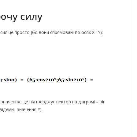
уючу силу
ил це просто (бо вони спрямовані по осях X і Y):
значення. Це підтверджує вектор на діаграмі – він
від’ємні значення Y).