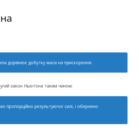
она
ила дорівнює добутку маси на прискорення.
ругий закон Ньютона таким чином:
мо пропорційно результуючої силі, і обернено