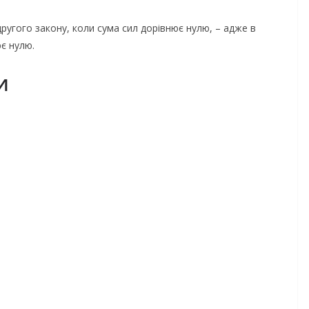
ругого закону, коли сума сил дорівнює нулю, – адже в
є нулю.
и