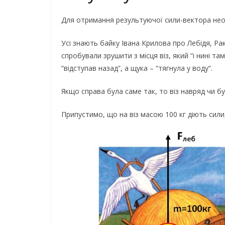
Для отримання результуючої сили-вектора необх
Усі знають байку Івана Крилова про Лебідя, Ра
спробували зрушити з місця віз, який “і нині та
“відступав назад”, а щука – “тягнула у воду”.
Якщо справа була саме так, то віз навряд чи бу
Припустимо, що на віз масою 100 кг діють сили