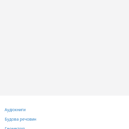
Аудіокниги
Будова речовин
Геометрія