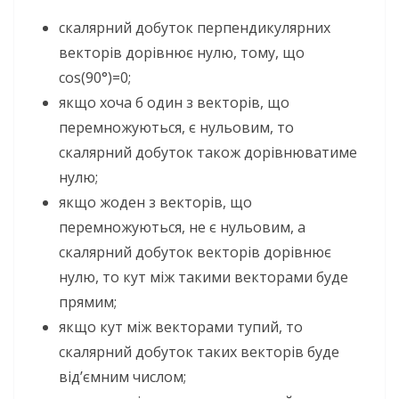
скалярний добуток перпендикулярних
векторів дорівнює нулю, тому, що
cos(90°)=0;
якщо хоча б один з векторів, що
перемножуються, є нульовим, то
скалярний добуток також дорівнюватиме
нулю;
якщо жоден з векторів, що
перемножуються, не є нульовим, а
скалярний добуток векторів дорівнює
нулю, то кут між такими векторами буде
прямим;
якщо кут між векторами тупий, то
скалярний добуток таких векторів буде
від’ємним числом;