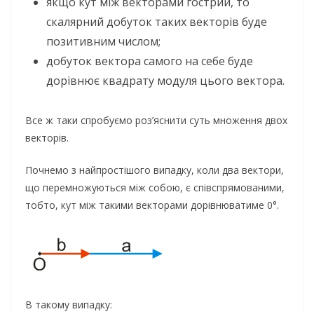
якщо кут між векторами гострий, то
скалярний добуток таких векторів буде
позитивним числом;
добуток вектора самого на себе буде
дорівнює квадрату модуля цього вектора.
Все ж таки спробуємо роз’яснити суть множення двох
векторів.
Почнемо з найпростішого випадку, коли два вектори,
що перемножуються між собою, є співспрямованими,
тобто, кут між такими векторами дорівнюватиме 0°.
В такому випадку: