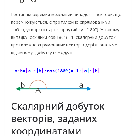
І останній окремий можливий випадок – вектори, що
перемножуються, є протилежно спрямованими,
тобто, утворюють розгорнутий кут (180°). У такому
випадку, оскільки cos(180°)=-1, скалярний добуток
протилежно спрямованих векторів дорівнюватиме
від’ємному добутку їх модулів.
Скалярний добуток
векторів, заданих
координатами