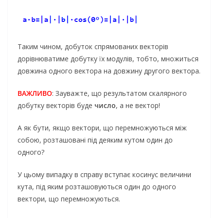
Таким чином, добуток спрямованих векторів
дорівнюватиме добутку їх модулів, тобто, множиться
довжина одного вектора на довжину другого вектора.
ВАЖЛИВО
: Зауважте, що результатом скалярного
добутку векторів буде
число
, а не вектор!
А як бути, якщо вектори, що перемножуються між
собою, розташовані під деяким кутом один до
одного?
У цьому випадку в справу вступає косинус величини
кута, під яким розташовуються один до одного
вектори, що перемножуються.