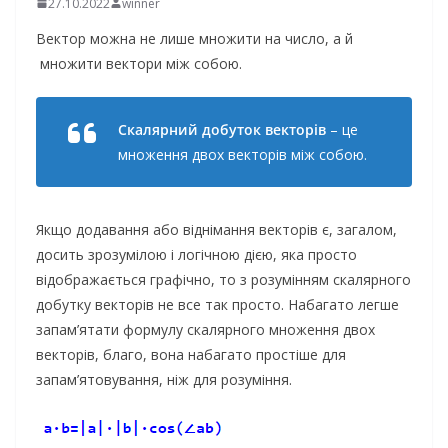
27.10.2022
winner
Вектор можна не лише множити на число, а й
множити вектори між собою.
Скалярний добуток векторів
– це
множення двох векторів між собою.
Якщо додавання або віднімання векторів є, загалом,
досить зрозумілою і логічною дією, яка просто
відображається графічно, то з розумінням скалярного
добутку векторів не все так просто. Набагато легше
запам’ятати формулу скалярного множення двох
векторів, благо, вона набагато простіше для
запам’ятовування, ніж для розуміння.