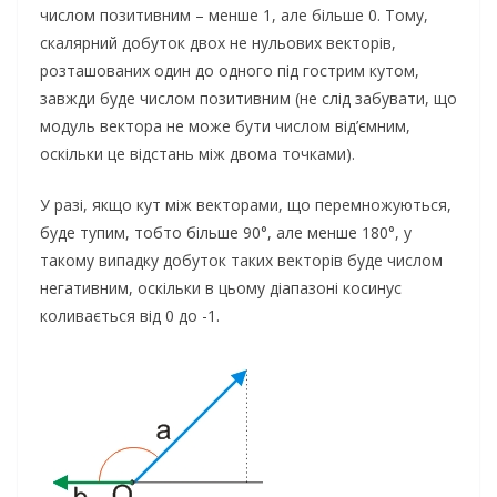
числом позитивним – менше 1, але більше 0. Тому,
скалярний добуток двох не нульових векторів,
розташованих один до одного під гострим кутом,
завжди буде числом позитивним (не слід забувати, що
модуль вектора не може бути числом від’ємним,
оскільки це відстань між двома точками).
У разі, якщо кут між векторами, що перемножуються,
буде тупим, тобто більше 90°, але менше 180°, у
такому випадку добуток таких векторів буде числом
негативним, оскільки в цьому діапазоні косинус
коливається від 0 до -1.