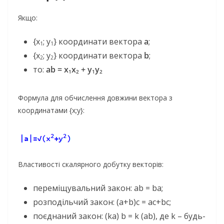
Якщо:
{x
; y
} координати вектора
a
;
1
1
{x
; y
} координати вектора
b
;
2
2
то:
ab = x
x
+ y
y
1
2
1
2
Формула для обчислення довжини вектора з
координатами {x;y}:
Властивості скалярного добутку векторів:
переміщувальний закон: ab = ba;
розподільчий закон: (a+b)c = ac+bc;
поєднаний закон: (ka) b = k (ab), де k – будь-