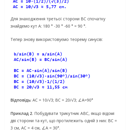
Для знаходження третьої сторони BC спочатку
знайдемо кут А: 180 ° -30 ° -60 ° = 90 °.
Тепер знову використовуємо теорему синусів:
Відповідь
: AC = 10/√3; BC = 20/√3; ∠A=90°
Приклад 2
. Побудувати трикутник АВС, якщо відомі
дві сторони та кут, що протилежить одній з них: ВС =
3 см, AC = 4 см, ∠A = 30°.