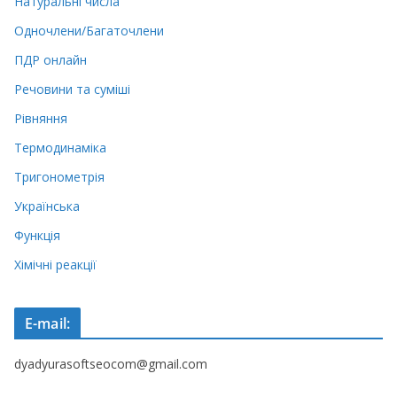
Натуральні числа
Одночлени/Багаточлени
ПДР онлайн
Речовини та суміші
Рівняння
Термодинаміка
Тригонометрія
Українська
Функція
Хімічні реакції
E-mail:
dyadyurasoftseocom@gmail.com