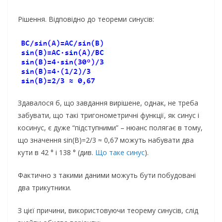
Рішення. Відповідно до теореми синусів:
Здавалося б, що завдання вирішене, однак, не треба
забувати, що такі тригонометричні функції, як синус і
косинус, є дуже “підступними” – нюанс полягає в тому,
що значення sin(B)=2/3 ≈ 0,67 можуть набувати два
кути в 42 ° і 138 ° (див.
Що таке синус
).
Фактично з такими даними можуть бути побудовані
два трикутники.
З цієї причини, використовуючи теорему синусів, слід