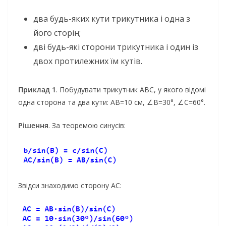
два будь-яких кути трикутника і одна з
його сторін;
дві будь-які сторони трикутника і один із
двох протилежних їм кутів.
Приклад 1
. Побудувати трикутник АВС, у якого відомі
одна сторона та два кути: АВ=10 см, ∠B=30°, ∠C=60°.
Рішення
. За теоремою синусів:
Звідси знаходимо сторону АС: