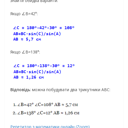
знайти обидва варіанти:
Якщо ∠B=42°:
Якщо ∠B=138°:
Відповідь
: можна побудувати два трикутники АВС:
Репетитор з математики онлайн (Zoom)