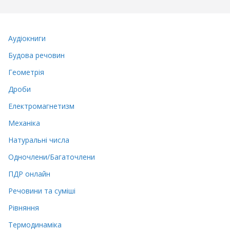
Аудіокниги
Будова речовин
Геометрія
Дроби
Електромагнетизм
Механіка
Натуральні числа
Одночлени/Багаточлени
ПДР онлайн
Речовини та суміші
Рівняння
Термодинаміка