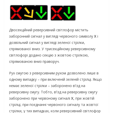
Двосекційний реверсивний світлофор містить
заборонний сигнал у вигляді червоного символу
Х
і
дозвільний сигнал у вигляді зеленої стрілки,
спрямованої вниз. У трисекційному реверсивному
світлофорі додано секцію з жовтою стрілкою,
спрямованою вниз праворуч.
Рух смугою з реверсивним рухом дозволено лише в
одному випадку – при включеній зеленій стрілці. Якщо
немає зеленої стрілки – заборонено в’їзд на
реверсивну смугу. Тобто, в’їзд на реверсивну смугу
заборонено при червоному сигналі
Х
, при жовтій
стрілці, при поєднанні червоного сигналу та жовтої
стрілки, у тих випадках, коли реверсивний світлофор