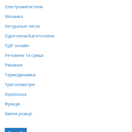
Електромагнетизм
Механіка
Натуральні числа
Одночлени/Багаточлени
ПДР онлайн
Речовини та суміші
Рівняння
Термодинаміка
Тригонометрія
Українська
Функція
Хімічні реакції