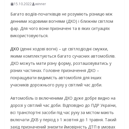
15.10.2022
winner
Багато водіїв-початківців не розуміють різницю між
денними ходовими вогнями (ДХО) і ближнім світлом
фар. Для чого вони призначені та в яких ситуаціях
використовуються.
ДХО
(денні ходові вогні) – це світлодіодні смужки,
якими комплектуються багато сучасних автомобілів.
ДХО можуть мати різну форму, розташовуватись у
різних частинах. Головне призначення ДХО –
покращувати видимість автомобіля для інших
учасників дорожнього руху у світлий час доби.
Автомобіль із включеними ДХО дуже добре видно на
дорозі у світлий час доби. Відповідно до ПДР України,
всі транспортні засоби під час руху за містом мають
включати ДХВ у період з 1 жовтня до 1 травня. Такий
захід призначений знизити ймовірність ДТП в умовах