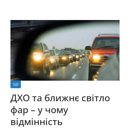
ПДР
ДХО та ближнє світло
фар – у чому
відмінність