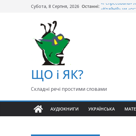
Перейти
«Репресована» л
Останні:
Субота, 8 Серпня, 2026
«Крайній» чи «ос
до
Чи правильно го
вмісту
Як правильно: «Д
«Гуллівер» чи «Ґ
ЩО і ЯК?
Складні речі простими словами
АУДІОКНИГИ
УКРАЇНСЬКА
МАТ