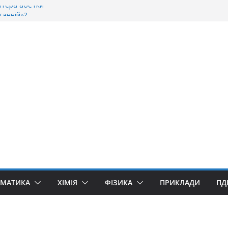
ітера абетки
танній»?
ворити “Велике дякую”?
якую» чи «Спасибі»?
уллівер»? Правила вживання літери «Ґ»
ЕМАТИКА
ХІМІЯ
ФІЗИКА
ПРИКЛАДИ
ПД