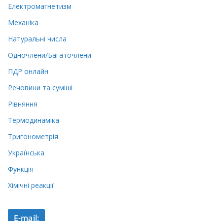
Електромагнетизм
Механіка
Натуральні числа
Одночлени/Багаточлени
ПДР онлайн
Речовини та суміші
Рівняння
Термодинаміка
Тригонометрія
Українська
Функція
Хімічні реакції
E-mail: