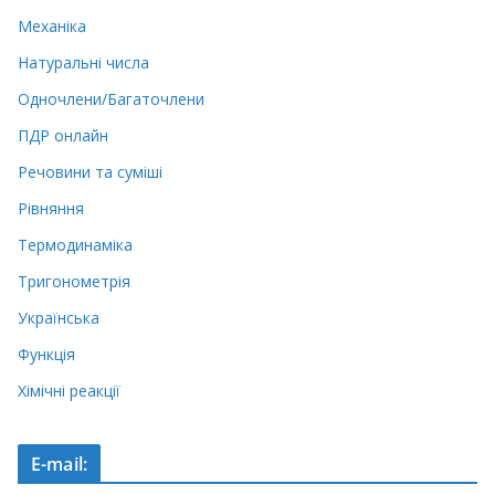
Механіка
Натуральні числа
Одночлени/Багаточлени
ПДР онлайн
Речовини та суміші
Рівняння
Термодинаміка
Тригонометрія
Українська
Функція
Хімічні реакції
E-mail: