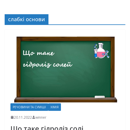
слабкі основи
РЕЧОВИНИ ТА СУМІШІ
ХІМІЯ
20.11.2022
winner
Що таке гідроліз солі