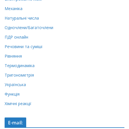
Механіка
Натуральні числа
Одночлени/Багаточлени
ПДР онлайн
Речовини та суміші
Рівняння
Термодинаміка
Тригонометрія
Українська
Функція
Хімічні реакції
E-mail: