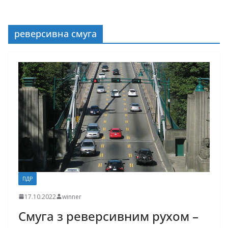
реверсивна смуга
ПДР
17.10.2022
winner
Смуга з реверсивним рухом –