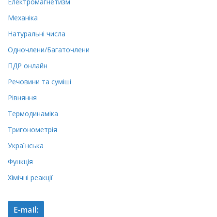
Електромагнетизм
Механіка
Натуральні числа
Одночлени/Багаточлени
ПДР онлайн
Речовини та суміші
Рівняння
Термодинаміка
Тригонометрія
Українська
Функція
Хімічні реакції
E-mail: