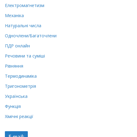
Електромагнетизм
Механіка
Натуральні числа
Одночлени/Багаточлени
ПДР онлайн
Речовини та суміші
Рівняння
Термодинаміка
Тригонометрія
Українська
Функція
Хімічні реакції
E-mail: