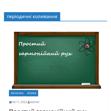
періодичні коливання
МЕХАНІКА
ФІЗИКА
09.11.2022
winner