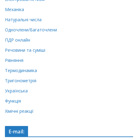
Механіка
Натуральні числа
Одночлени/Багаточлени
ПДР онлайн
Речовини та суміші
Рівняння
Термодинаміка
Тригонометрія
Українська
Функція
Хімічні реакції
E-mail: