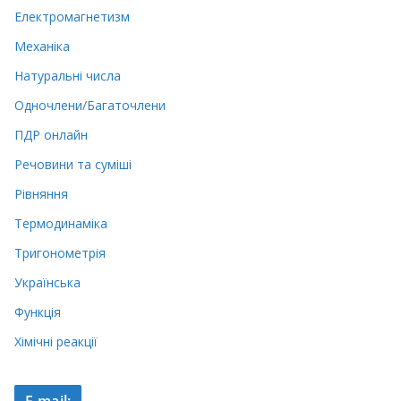
Електромагнетизм
Механіка
Натуральні числа
Одночлени/Багаточлени
ПДР онлайн
Речовини та суміші
Рівняння
Термодинаміка
Тригонометрія
Українська
Функція
Хімічні реакції
E-mail: