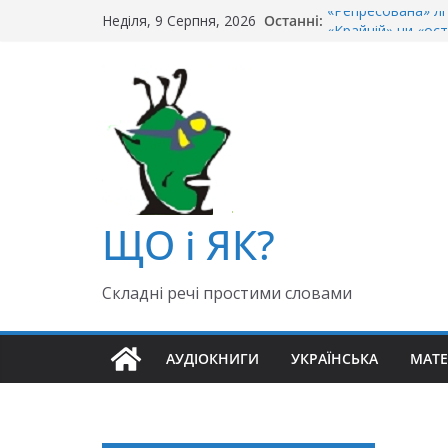
Перейти
«Репресована» лі
Останні:
Неділя, 9 Серпня, 2026
до
«Крайній» чи «ост
Чи правильно гов
вмісту
Як правильно: «Д
«Гуллівер» чи «Ґ
ЩО і ЯК?
Складні речі простими словами
АУДІОКНИГИ
УКРАЇНСЬКА
МАТ