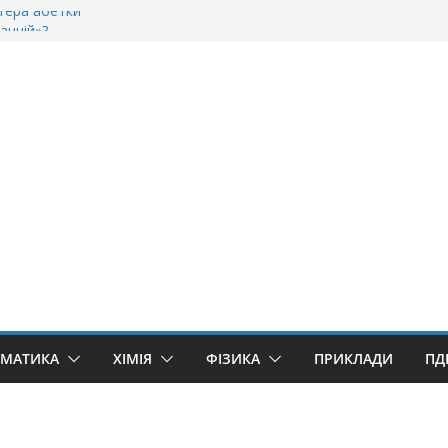
тера абетки
анній»?
орити “Велике дякую”?
якую» чи «Спасибі»?
уллівер»? Правила вживання літери «Ґ»
ЕМАТИКА
ХІМІЯ
ФІЗИКА
ПРИКЛАДИ
ПД