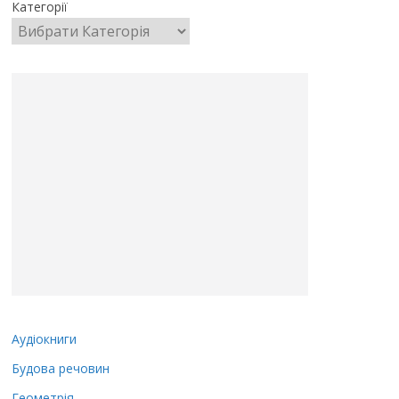
Категорії
Аудіокниги
Будова речовин
Геометрія