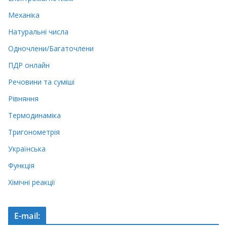
Механіка
Натуральні числа
Одночлени/Багаточлени
ПДР онлайн
Речовини та суміші
Рівняння
Термодинаміка
Тригонометрія
Українська
Функція
Хімічні реакції
E-mail: