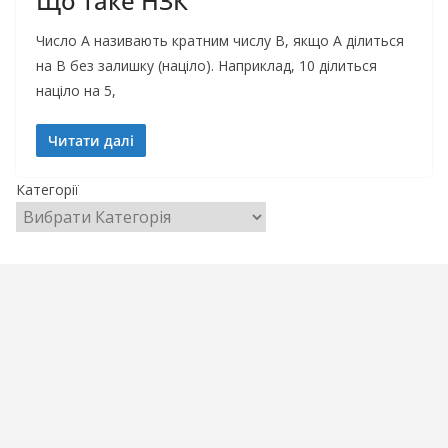
Що таке НЗК
Число А називають кратним числу В, якщо А ділиться
на В без залишку (націло). Наприклад, 10 ділиться
націло на 5,
Читати далі
Категорії