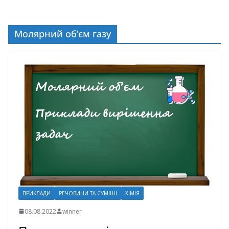
Молярний об’єм газу
ПРИКЛАДИ
РЕЧОВИНИ ТА СУМІШІ
ХІМІЯ
08.08.2022
winner