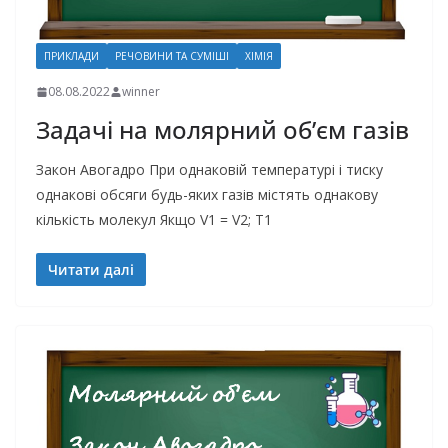
ПРИКЛАДИ
РЕЧОВИНИ ТА СУМІШІ
ХІМІЯ
08.08.2022
winner
Задачі на молярний об’єм газів
Закон Авогадро При однаковій температурі і тиску
однакові обсяги будь-яких газів містять однакову
кількість молекул Якщо V1 = V2; T1
Читати далі