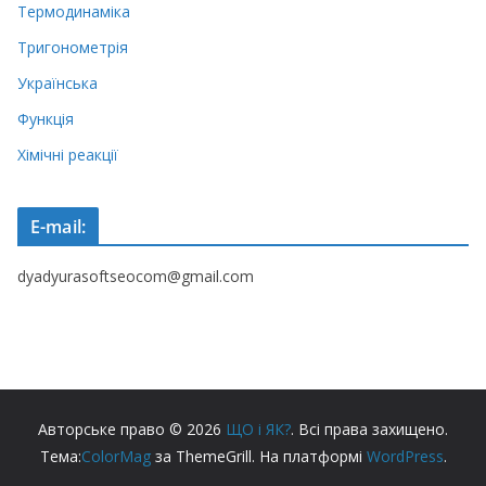
Термодинаміка
Тригонометрія
Українська
Функція
Хімічні реакції
E-mail:
dyadyurasoftseocom@gmail.com
Авторське право © 2026
ЩО і ЯК?
. Всі права захищено.
Тема:
ColorMag
за ThemeGrill. На платформі
WordPress
.