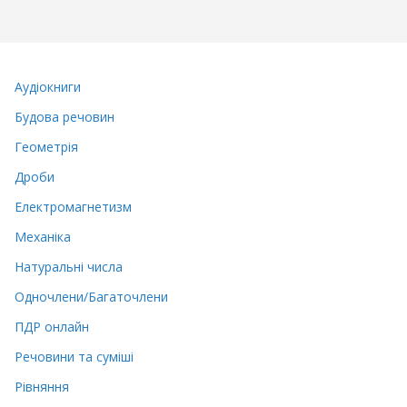
Аудіокниги
Будова речовин
Геометрія
Дроби
Електромагнетизм
Механіка
Натуральні числа
Одночлени/Багаточлени
ПДР онлайн
Речовини та суміші
Рівняння