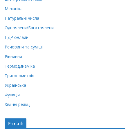
Механіка
Натуральні числа
Одночлени/Багаточлени
ПДР онлайн
Речовини та суміші
Рівняння
Термодинаміка
Тригонометрія
Українська
Функція
Хімічні реакції
E-mail: