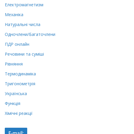
Електромагнетизм
Механіка
Натуральні числа
Одночлени/Багаточлени
ПДР онлайн
Речовини та суміші
Рівняння
Термодинаміка
Тригонометрія
Українська
Функція
Хімічні реакції
E-mail: