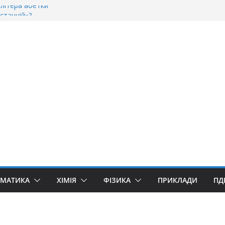
літера абетки
станній»?
оворити “Велике дякую”?
«Дякую» чи «Спасибі»?
«Ґуллівер»? Правила вживання літери «Ґ»
ЕМАТИКА
ХІМІЯ
ФІЗИКА
ПРИКЛАДИ
ПД