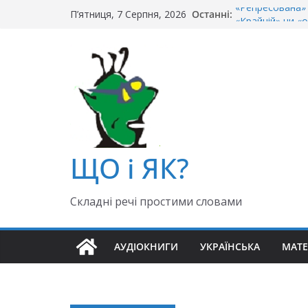
Перейти
«Репресована» 
Останні:
П’ятниця, 7 Серпня, 2026
до
«Крайній» чи «о
Чи правильно г
вмісту
Як правильно: 
«Гуллівер» чи 
ЩО і ЯК?
Складні речі простими словами
АУДІОКНИГИ
УКРАЇНСЬКА
МАТ