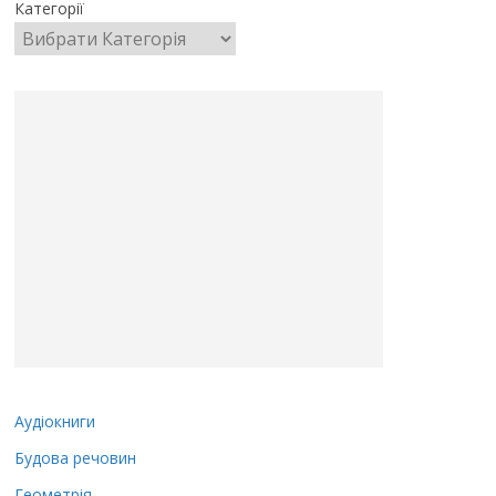
Категорії
Аудіокниги
Будова речовин
Геометрія