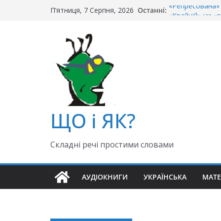
Перейти
Останні:
«Репресована» 
П’ятниця, 7 Серпня, 2026
до
«Крайній» чи «о
Чи правильно г
вмісту
Як правильно: 
«Гуллівер» чи 
ЩО і ЯК?
Складні речі простими словами
АУДІОКНИГИ
УКРАЇНСЬКА
МАТ