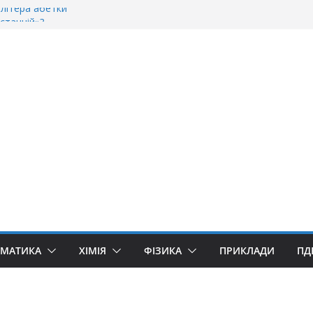
літера абетки
станній»?
оворити “Велике дякую”?
«Дякую» чи «Спасибі»?
«Ґуллівер»? Правила вживання літери «Ґ»
ЕМАТИКА
ХІМІЯ
ФІЗИКА
ПРИКЛАДИ
ПД