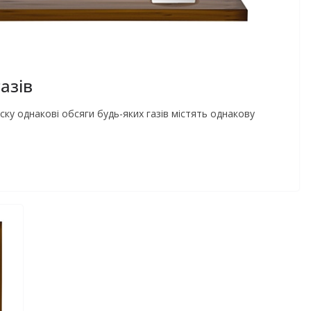
азів
ску однакові обсяги будь-яких газів містять однакову