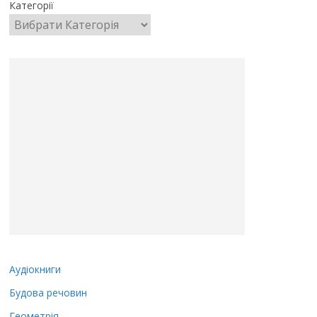
Категорії
Аудіокниги
Будова речовин
Геометрія