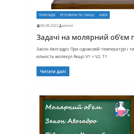
ПРИКЛАДИ
РЕЧОВИНИ ТА СУМІШІ
ХІМІЯ
08.08.2022
winner
Задачі на молярний об’єм г
Закон Авогадро При однаковій температурі і ти
кількість молекул Якщо V1 = V2; T1
Читати далі