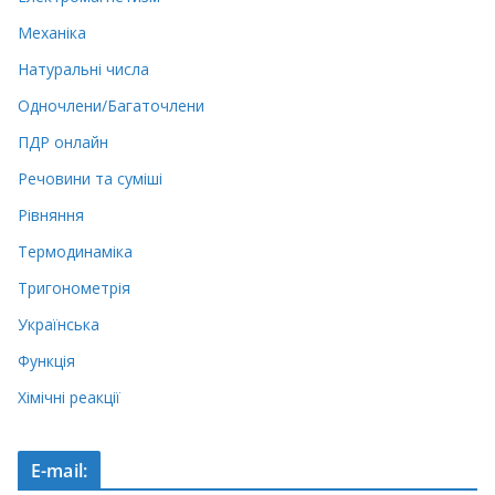
Механіка
Натуральні числа
Одночлени/Багаточлени
ПДР онлайн
Речовини та суміші
Рівняння
Термодинаміка
Тригонометрія
Українська
Функція
Хімічні реакції
E-mail: