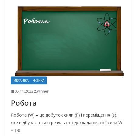
МЕХАНІКА
ФІЗИКА
05.11.2022
winner
Робота
Робота (W) – це добуток сили (F) і переміщення (s),
яке відбувається в результаті докладання цієї сили W
= F·s