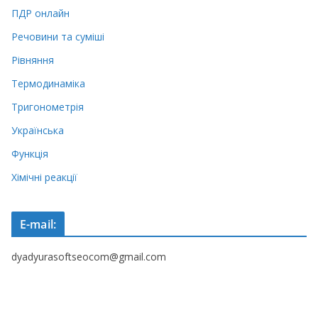
ПДР онлайн
Речовини та суміші
Рівняння
Термодинаміка
Тригонометрія
Українська
Функція
Хімічні реакції
E-mail:
dyadyurasoftseocom@gmail.com