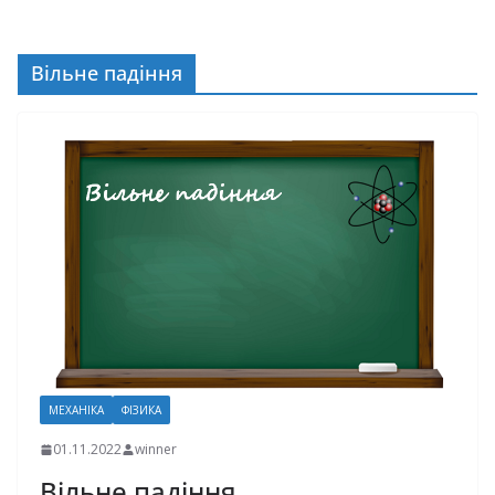
Вільне падіння
МЕХАНІКА
ФІЗИКА
01.11.2022
winner
Вільне падіння