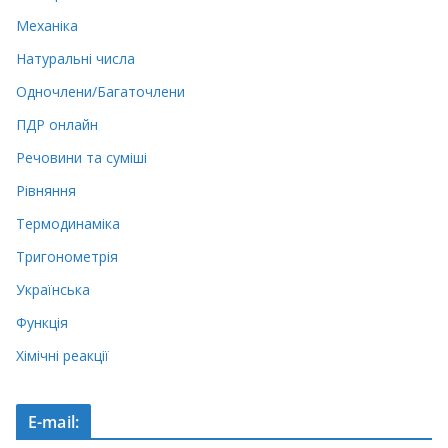
Механіка
Натуральні числа
Одночлени/Багаточлени
ПДР онлайн
Речовини та суміші
Рівняння
Термодинаміка
Тригонометрія
Українська
Функція
Хімічні реакції
E-mail: