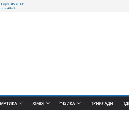
ітера абетки
танній»?
ворити “Велике дякую”?
якую» чи «Спасибі»?
уллівер»? Правила вживання літери «Ґ»
ЕМАТИКА
ХІМІЯ
ФІЗИКА
ПРИКЛАДИ
ПД