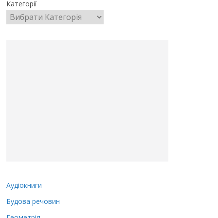
Категорії
Аудіокниги
Будова речовин
Геометрія