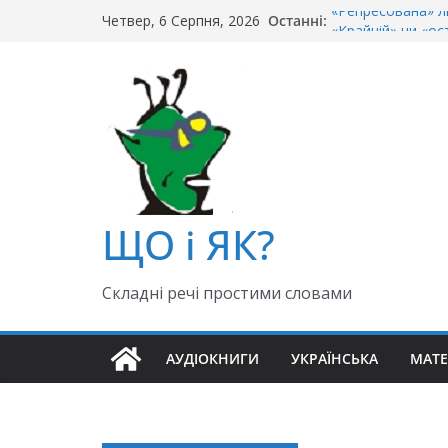
Перейти
«Репресована» л
Останні:
Четвер, 6 Серпня, 2026
«Крайній» чи «ос
до
Чи правильно го
вмісту
Як правильно: «Д
«Гуллівер» чи «Ґ
ЩО і ЯК?
Складні речі простими словами
АУДІОКНИГИ
УКРАЇНСЬКА
МАТ