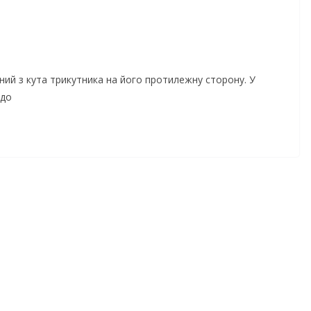
ий з кута трикутника на його протилежну сторону. У
 до