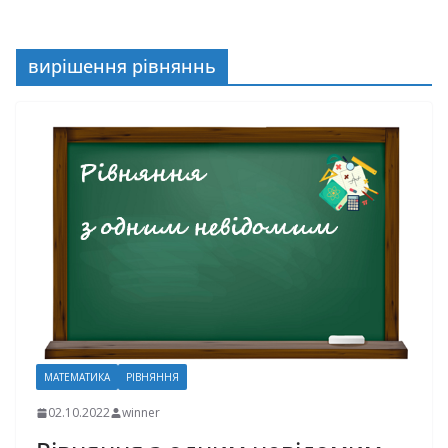
вирішення рівняннь
МАТЕМАТИКА
РІВНЯННЯ
02.10.2022
winner