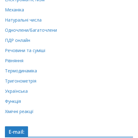
Механіка
Натуральні числа
Одночлени/Багаточлени
ПДР онлайн
Речовини та суміші
Рівняння
Термодинаміка
Тригонометрія
Українська
Функція
Хімічні реакції
E-mail: